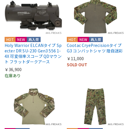
HOT
NEW
再入荷
HOT
NEW
再入荷
Holy Warrior ELCANタイプ Sp
Cootac CryePrecisionタイプ
ecter DR SU-230 Gen3 556 1-
G3 コンバットシャツ 陸自迷彩
4X 可変倍率スコープ QDマウン
￥11,000
ト フラットダークアース
SOLD OUT
￥36,900
在庫あり