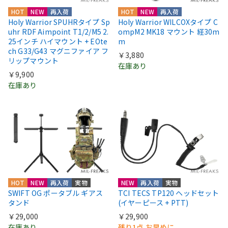
HOT
NEW
再入荷
HOT
NEW
再入荷
Holy Warrior SPUHRタイプ Sp
Holy Warrior WILCOXタイプ C
uhr RDF Aimpoint T1/2/M5 2.
ompM2 MK18 マウント 経30m
25インチ ハイマウント + EOte
m
ch G33/G43 マグニファイア フ
￥3,880
リップマウント
在庫あり
￥9,900
在庫あり
HOT
NEW
再入荷
実物
NEW
再入荷
実物
SWIFT OG ポータブル ギアス
TCI TECS TP120 ヘッドセット
タンド
(イヤーピース + PTT)
￥29,000
￥29,900
在庫あり
残り1点 お早めに