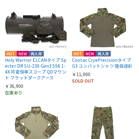
HOT
NEW
再入荷
HOT
NEW
再入荷
Holy Warrior ELCANタイプ Sp
Cootac CryePrecisionタイプ
ecter DR SU-230 Gen3 556 1-
G3 コンバットシャツ 陸自迷彩
4X 可変倍率スコープ QDマウン
￥11,000
ト フラットダークアース
SOLD OUT
￥36,900
在庫あり