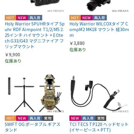
HOT
NEW
再入荷
HOT
NEW
再入荷
Holy Warrior SPUHRタイプ Sp
Holy Warrior WILCOXタイプ C
uhr RDF Aimpoint T1/2/M5 2.
ompM2 MK18 マウント 経30m
25インチ ハイマウント + EOte
m
ch G33/G43 マグニファイア フ
￥3,880
リップマウント
在庫あり
￥9,900
在庫あり
HOT
NEW
再入荷
実物
NEW
再入荷
実物
SWIFT OG ポータブル ギアス
TCI TECS TP120 ヘッドセット
タンド
(イヤーピース + PTT)