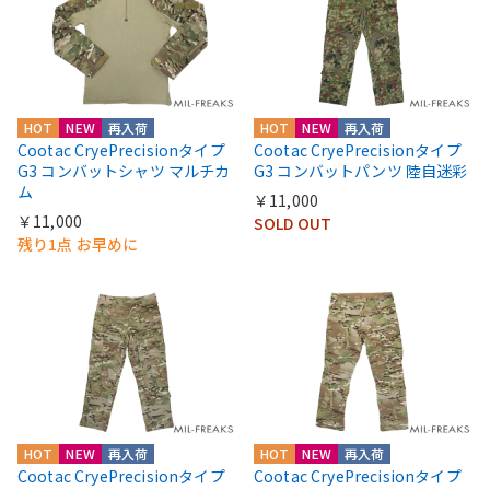
HOT
NEW
再入荷
HOT
NEW
再入荷
Cootac CryePrecisionタイプ
Cootac CryePrecisionタイプ
G3 コンバットシャツ マルチカ
G3 コンバットパンツ 陸自迷彩
ム
￥11,000
￥11,000
SOLD OUT
残り1点 お早めに
HOT
NEW
再入荷
HOT
NEW
再入荷
Cootac CryePrecisionタイプ
Cootac CryePrecisionタイプ