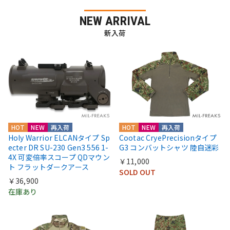
NEW ARRIVAL
新入荷
HOT
NEW
再入荷
HOT
NEW
再入荷
Holy Warrior ELCANタイプ Sp
Cootac CryePrecisionタイプ
ecter DR SU-230 Gen3 556 1-
G3 コンバットシャツ 陸自迷彩
4X 可変倍率スコープ QDマウン
￥11,000
ト フラットダークアース
SOLD OUT
￥36,900
在庫あり