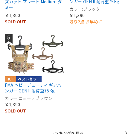
ズカット プレート Medium ダ
ンガー GEN II 耐荷重75Kg
ミー
カラー:ブラック
￥1,300
￥1,390
SOLD OUT
残り2点 お早めに
HOT
ベストセラー
FMA ヘビーデューティ ギアハ
ンガー GEN II 耐荷重75Kg
カラー:コヨーテブラウン
￥1,390
SOLD OUT
ランキングを見る