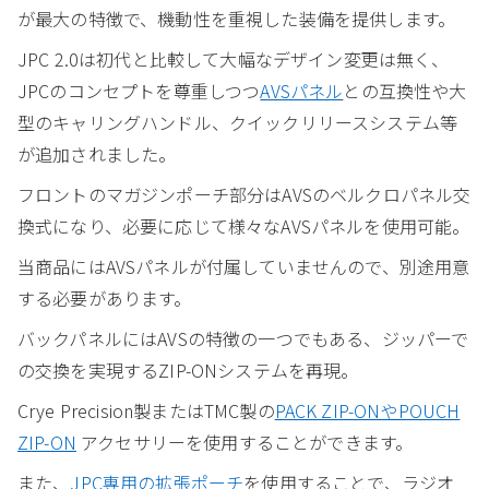
が最大の特徴で、機動性を重視した装備を提供します。
JPC 2.0は初代と比較して大幅なデザイン変更は無く、
JPCのコンセプトを尊重しつつ
AVSパネル
との互換性や大
型のキャリングハンドル、クイックリリースシステム等
が追加されました。
フロントのマガジンポーチ部分はAVSのベルクロパネル交
換式になり、必要に応じて様々なAVSパネルを使用可能。
当商品にはAVSパネルが付属していませんので、別途用意
する必要があります。
バックパネルにはAVSの特徴の一つでもある、ジッパーで
の交換を実現するZIP-ONシステムを再現。
Crye Precision製またはTMC製の
PACK ZIP-ONやPOUCH
ZIP-ON
アクセサリーを使用することができます。
また、
JPC専用の拡張ポーチ
を使用することで、ラジオ