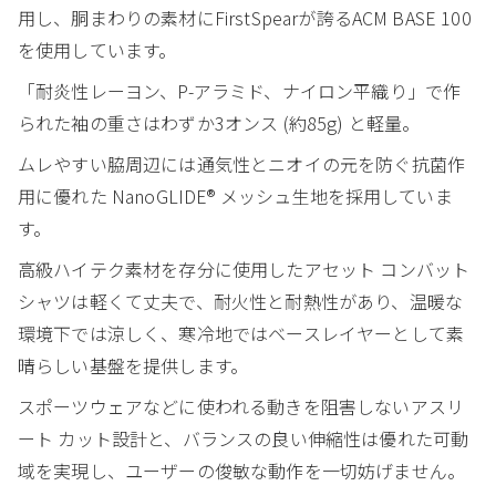
用し、胴まわりの素材にFirstSpearが誇るACM BASE 100
を使用しています。
「耐炎性レーヨン、P-アラミド、ナイロン平織り」で作
られた袖の重さはわずか3オンス (約85g) と軽量。
ムレやすい脇周辺には通気性とニオイの元を防ぐ抗菌作
用に優れた NanoGLIDE® メッシュ生地を採用していま
す。
高級ハイテク素材を存分に使用したアセット コンバット
シャツは軽くて丈夫で、耐火性と耐熱性があり、温暖な
環境下では涼しく、寒冷地ではベースレイヤーとして素
晴らしい基盤を提供します。
スポーツウェアなどに使われる動きを阻害しないアスリ
ート カット設計と、バランスの良い伸縮性は優れた可動
域を実現し、ユーザーの俊敏な動作を一切妨げません。