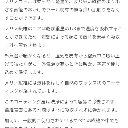
メリノウールは柔らかく軽量で、より細い繊維のより小
さな直径のおかげでウール特有の嫌な痒い肌触りをなく
すことができます。
メリノ繊維のコアは乾燥重量の1/3まで湿度を吸収するこ
とができるため、運動によって起こる蒸れを素早く吸収
し外へ蒸散させます。
外気温が暖かくなると、湿気を皮膚から空気中に吸い上
げて冷たく保ち、外気温が寒いときは暖かい空気を閉じ
込めて保温します。
メリノ繊維には液体をはじく自然のワックス状のコーテ
ィングが施されています。
このコーティング層は洗浄によって容易に除去されず、
繊維表面にある水滴はすぐに吸収されずに弾かれます。
加えて、一般的に使用されているすべての繊維の中でも