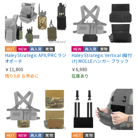
HOT
NEW
再入荷
実物
NEW
再入荷
実物
Haley Strategic APX/PRC ラジ
Haley Strategic Vertical (縦付
オポーチ
け) MOLLEハンガー ブラック
￥11,800
￥6,980
残り3点 お早めに
在庫あり
HOT
NEW
再入荷
実物
HOT
実物