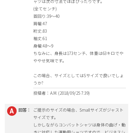
ャツは次の寸法でほぼぴったりです。
(全てセンチ)
首回り:39～40
肩幅:47
裄丈:83
袖丈:61
身幅:48～9
ちなみに、身長は173センチ、体重は63キロでや
ややせ気味です。
この場合、サイズとしてはSサイズで良いでしょ
うか?
投稿者：A.M. (2018/09/25 7:39)
回答：
ご提示のサイズの場合、Smallサイズがジャスト
サイズです。
しかしながらコンバットシャツは身体の曲げ・動
きに対応した運動用シャツですので、ビジネスシ