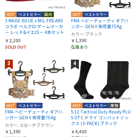
HOT
ベストセラー
国内
HOT
ベストセラー
3 MADE ISSUE x MIL-FREAKS
FMA ヘビーデューティ ギアハ
コラボ ベルクロ ゲームマーカ
ンガー GEN II 耐荷重75Kg
ー レッド&イエロー 4本セット
カラー:ブラック
￥2,200
￥1,390
SOLD OUT
在庫あり
HOT
ベストセラー
HOT
ベストセラー
実物
FMA ヘビーデューティ ギアハ
5.11 Tactical Duty Ready PLU
ンガー GEN II 耐荷重75Kg
S OTC ドライ コンバットソッ
クス (3-PACK) ブラック
カラー:コヨーテブラウン
￥1,390
￥4,400