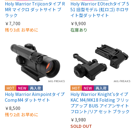
Holy Warrior Trijiconタイプ R
Holy Warrior EOtechタイプ 5
MR マイクロ ダットサイト ブ
51 旧型モデル (虹ロゴ) ホロサ
ラック
イト型ダットサイト
￥7,700
￥9,900
残り3点 お早めに
在庫あり
HOT
NEW
再入荷
HOT
NEW
再入荷
Holy Warrior Aimpointタイプ
Holy Warrior Knight'sタイプ
CompM4 ダットサイト
KAC M4/MK18 Folding フリッ
プアップ BUIS アイアンサイト
￥8,500
フロント/リア セット ブラック
残り2点 お早めに
￥3,980
SOLD OUT