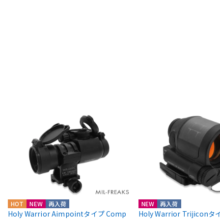
HOT
NEW
再入荷
NEW
再入荷
Holy Warrior Aimpointタイプ Comp
Holy Warrior Trijico