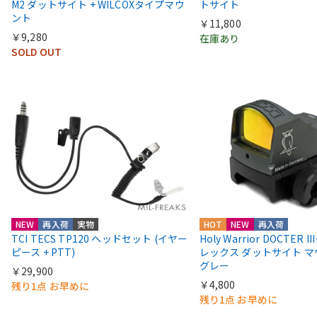
M2 ダットサイト + WILCOXタイプマウ
トサイト
ント
￥11,800
￥9,280
在庫あり
SOLD OUT
NEW
再入荷
実物
HOT
NEW
再入荷
TCI TECS TP120 ヘッドセット (イヤー
Holy Warrior DOCTER 
ピース + PTT)
レックス ダットサイト 
グレー
￥29,900
￥4,800
残り1点 お早めに
残り1点 お早めに