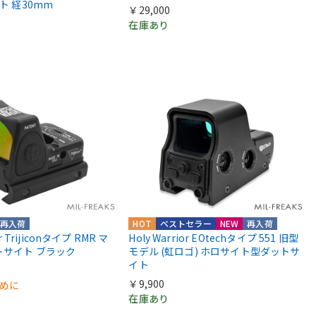
ント 経30mm
￥29,000
在庫あり
再入荷
HOT
ベストセラー
NEW
再入荷
or Trijiconタイプ RMR マ
Holy Warrior EOtechタイプ 551 旧型
トサイト ブラック
モデル (虹ロゴ) ホロサイト型ダットサ
イト
￥9,900
早めに
在庫あり