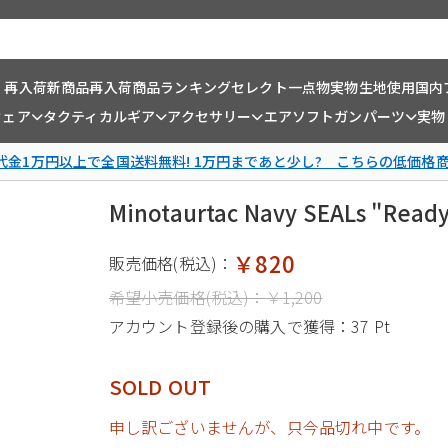
・再入荷
新商品
再入荷商品
ランキング
セレクト一点物
実物生地使用
国内
ウェア
タクティカルギア
アクセサリー
エアソフトガンパーツ
実物
金1万円以上で全国送料無料! 1万円まであと少し? こちらの低価格
Minotaurtac Navy SEALs "Read
￥820
販売価格(税込)：
希望小売価格(税込)：
￥1,200
アカウント登録後の購入で獲得：
37 Pt
SOLD OUT
申し訳ございませんが、只今品切れ中です。