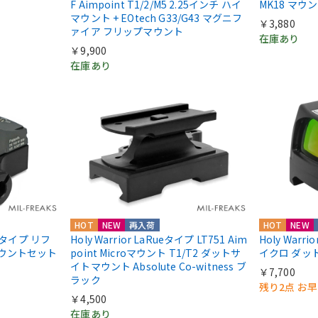
F Aimpoint T1/2/M5 2.25インチ ハイ
MK18 マウ
マウント + EOtech G33/G43 マグニフ
￥3,880
ァイア フリップマウント
在庫あり
￥9,900
在庫あり
HOT
NEW
再入荷
HOT
NEW
IIIタイプ リフ
Holy Warrior LaRueタイプ LT751 Aim
Holy Warri
マウントセット
point Microマウント T1/T2 ダットサ
イクロ ダッ
イトマウント Absolute Co-witness ブ
￥7,700
ラック
残り2点 お
￥4,500
在庫あり