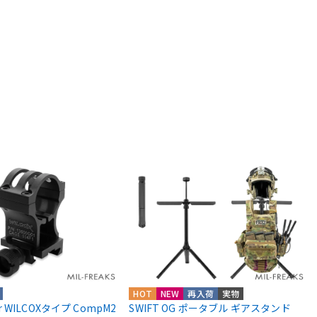
HOT
NEW
再入荷
実物
ior WILCOXタイプ CompM2
SWIFT OG ポータブル ギアスタンド