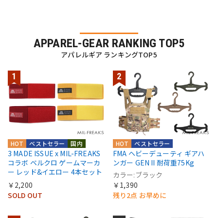
APPAREL-GEAR RANKING TOP5
アパレルギア ランキングTOP5
HOT
ベストセラー
国内
HOT
ベストセラー
3 MADE ISSUE x MIL-FREAKS
FMA ヘビーデューティ ギアハ
コラボ ベルクロ ゲームマーカ
ンガー GEN II 耐荷重75Kg
ー レッド&イエロー 4本セット
カラー:ブラック
￥2,200
￥1,390
SOLD OUT
残り2点 お早めに