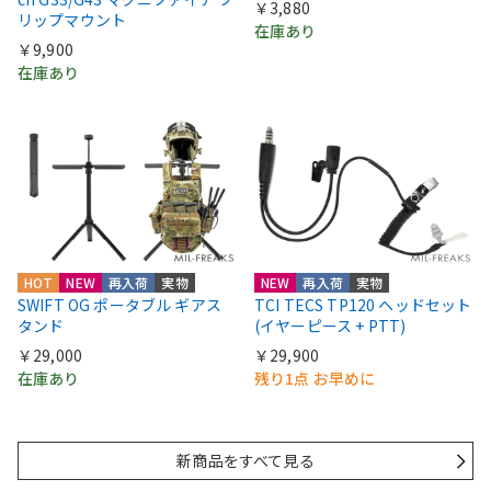
￥3,880
リップマウント
在庫あり
￥9,900
在庫あり
HOT
NEW
再入荷
実物
NEW
再入荷
実物
SWIFT OG ポータブル ギアス
TCI TECS TP120 ヘッドセット
タンド
(イヤーピース + PTT)
￥29,000
￥29,900
在庫あり
残り1点 お早めに
新商品をすべて見る