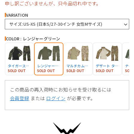
申し訳ございませんが、只今品切れ中です。
VARIATION
サイズ:US-XS (日本S/27-30インチ 女性Mサイズ)
COLOR : レンジャーグリーン
タイガーストライプ
レンジャーグリーン
マルチカムアリッド
デザート タイガーストライプ
ナイ
SOLD OUT
SOLD OUT
SOLD OUT
SOLD OUT
SOL
この商品の再入荷時にお知らせを受け取るには
会員登録
または
ログイン
が必要です。