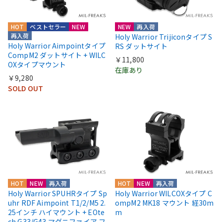
HOT
ベストセラー
NEW
NEW
再入荷
再入荷
Holy Warrior Trijiconタイプ S
Holy Warrior Aimpointタイプ
RS ダットサイト
CompM2 ダットサイト + WILC
￥11,800
OXタイプマウント
在庫あり
￥9,280
SOLD OUT
HOT
NEW
再入荷
HOT
NEW
再入荷
Holy Warrior SPUHRタイプ Sp
Holy Warrior WILCOXタイプ C
uhr RDF Aimpoint T1/2/M5 2.
ompM2 MK18 マウント 経30m
25インチ ハイマウント + EOte
m
ch G33/G43 マグニファイア フ