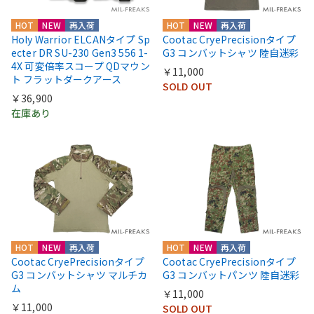
HOT
NEW
再入荷
HOT
NEW
再入荷
Holy Warrior ELCANタイプ Sp
Cootac CryePrecisionタイプ
ecter DR SU-230 Gen3 556 1-
G3 コンバットシャツ 陸自迷彩
4X 可変倍率スコープ QDマウン
￥11,000
ト フラットダークアース
SOLD OUT
￥36,900
在庫あり
HOT
NEW
再入荷
HOT
NEW
再入荷
Cootac CryePrecisionタイプ
Cootac CryePrecisionタイプ
G3 コンバットシャツ マルチカ
G3 コンバットパンツ 陸自迷彩
ム
￥11,000
￥11,000
SOLD OUT