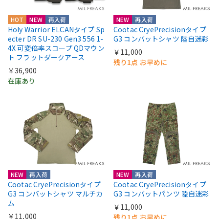
HOT
NEW
再入荷
NEW
再入荷
Holy Warrior ELCANタイプ Sp
Cootac CryePrecisionタイプ
ecter DR SU-230 Gen3 556 1-
G3 コンバットシャツ 陸自迷彩
4X 可変倍率スコープ QDマウン
￥11,000
ト フラットダークアース
残り1点 お早めに
￥36,900
在庫あり
NEW
再入荷
NEW
再入荷
Cootac CryePrecisionタイプ
Cootac CryePrecisionタイプ
G3 コンバットシャツ マルチカ
G3 コンバットパンツ 陸自迷彩
ム
￥11,000
￥11,000
残り1点 お早めに