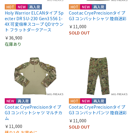
HOT
NEW
再入荷
HOT
NEW
再入荷
Holy Warrior ELCANタイプ Sp
Cootac CryePrecisionタイプ
ecter DR SU-230 Gen3 556 1-
G3 コンバットシャツ 陸自迷彩
4X 可変倍率スコープ QDマウン
￥11,000
ト フラットダークアース
SOLD OUT
￥36,900
在庫あり
NEW
再入荷
HOT
NEW
再入荷
Cootac CryePrecisionタイプ
Cootac CryePrecisionタイプ
G3 コンバットシャツ マルチカ
G3 コンバットパンツ 陸自迷彩
ム
￥11,000
￥11,000
SOLD OUT
残り1点 お早めに