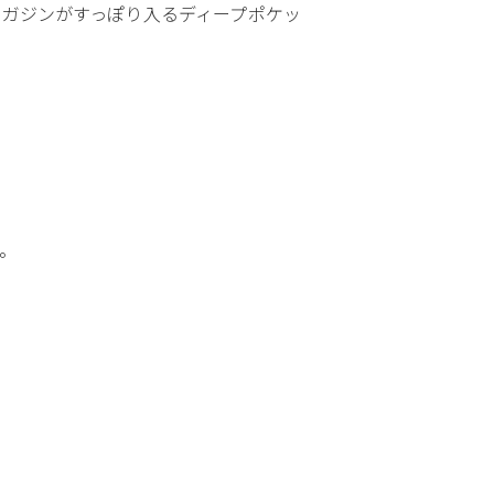
マガジンがすっぽり入るディープポケッ
す。