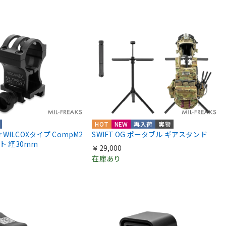
HOT
NEW
再入荷
実物
ior WILCOXタイプ CompM2
SWIFT OG ポータブル ギアスタンド
ント 経30mm
￥29,000
在庫あり