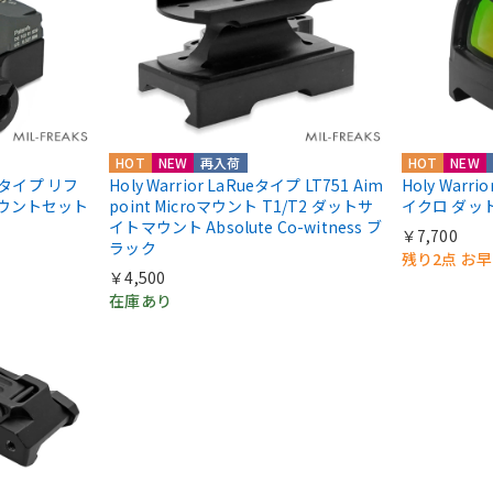
HOT
NEW
再入荷
HOT
NEW
IIIタイプ リフ
Holy Warrior LaRueタイプ LT751 Aim
Holy Warri
マウントセット
point Microマウント T1/T2 ダットサ
イクロ ダッ
イトマウント Absolute Co-witness ブ
￥7,700
ラック
残り2点 お
￥4,500
在庫あり