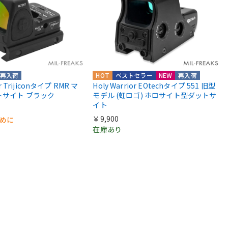
再入荷
HOT
ベストセラー
NEW
再入荷
or Trijiconタイプ RMR マ
Holy Warrior EOtechタイプ 551 旧型
トサイト ブラック
モデル (虹ロゴ) ホロサイト型ダットサ
イト
￥9,900
早めに
在庫あり