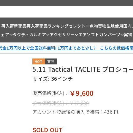
・再入荷
新商品
再入荷商品
ランキング
セレクト一点物
実物生地使用
国内
ウェア
タクティカルギア
アクセサリー
エアソフトガンパーツ
実物
金1万円以上で全国送料無料! 1万円まであと少し? こちらの低価格
HOT
実物
5.11 Tactical TACLITE 
サイズ: 36インチ
￥9,600
販売価格(税込)：
参考価格(税込)：
￥12,000
アカウント登録後の購入で獲得：
436 Pt
SOLD OUT