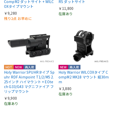
CompM2 ダットサイト + WILC
RS ダットサイト
OXタイプマウント
￥11,800
￥9,280
在庫あり
残り2点 お早めに
HOT
NEW
再入荷
NEW
再入荷
Holy Warrior SPUHRタイプ Sp
Holy Warrior WILCOXタイプ C
uhr RDF Aimpoint T1/2/M5 2.
ompM2 MK18 マウント 経30m
25インチ ハイマウント + EOte
m
ch G33/G43 マグニファイア フ
￥3,880
リップマウント
在庫あり
￥9,900
在庫あり