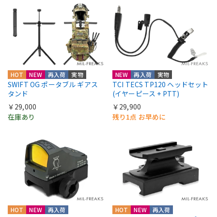
HOT
NEW
再入荷
実物
NEW
再入荷
実物
SWIFT OG ポータブル ギアス
TCI TECS TP120 ヘッドセット
タンド
(イヤーピース + PTT)
￥29,000
￥29,900
在庫あり
残り1点 お早めに
HOT
NEW
再入荷
HOT
NEW
再入荷