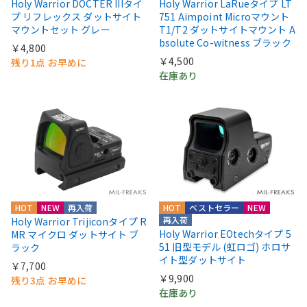
Holy Warrior DOCTER IIIタイ
Holy Warrior LaRueタイプ LT
プ リフレックス ダットサイト
751 Aimpoint Microマウント
マウントセット グレー
T1/T2 ダットサイトマウント A
bsolute Co-witness ブラック
￥4,800
￥4,500
残り1点 お早めに
在庫あり
HOT
NEW
再入荷
HOT
ベストセラー
NEW
再入荷
Holy Warrior Trijiconタイプ R
Holy Warrior EOtechタイプ 5
MR マイクロ ダットサイト ブ
51 旧型モデル (虹ロゴ) ホロサ
ラック
イト型ダットサイト
￥7,700
￥9,900
残り3点 お早めに
在庫あり