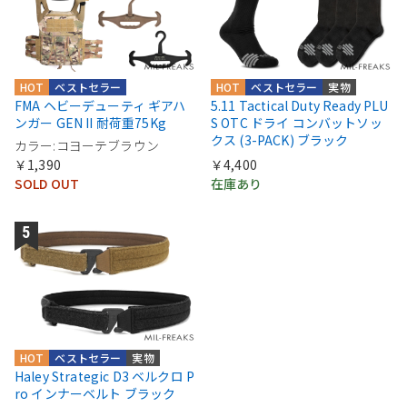
HOT
ベストセラー
HOT
ベストセラー
実物
FMA ヘビーデューティ ギアハ
5.11 Tactical Duty Ready PLU
ンガー GEN II 耐荷重75Kg
S OTC ドライ コンバットソッ
クス (3-PACK) ブラック
カラー:コヨーテブラウン
￥1,390
￥4,400
SOLD OUT
在庫あり
HOT
ベストセラー
実物
Haley Strategic D3 ベルクロ P
ro インナーベルト ブラック