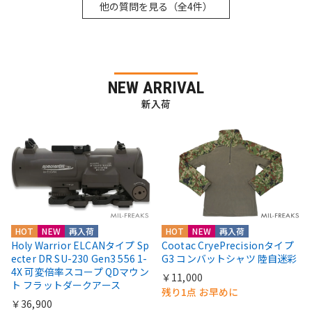
他の質問を見る（全4件）
NEW ARRIVAL
新入荷
HOT
NEW
再入荷
HOT
NEW
再入荷
Holy Warrior ELCANタイプ Sp
Cootac CryePrecisionタイプ
ecter DR SU-230 Gen3 556 1-
G3 コンバットシャツ 陸自迷彩
4X 可変倍率スコープ QDマウン
￥11,000
ト フラットダークアース
残り1点 お早めに
￥36,900