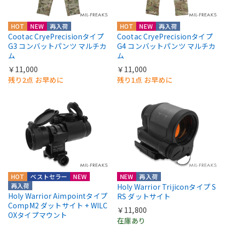
HOT
NEW
再入荷
HOT
NEW
再入荷
Cootac CryePrecisionタイプ
Cootac CryePrecisionタイプ
G3 コンバットパンツ マルチカ
G4 コンバットパンツ マルチカ
ム
ム
￥11,000
￥11,000
残り2点 お早めに
残り1点 お早めに
HOT
ベストセラー
NEW
NEW
再入荷
再入荷
Holy Warrior Trijiconタイプ S
Holy Warrior Aimpointタイプ
RS ダットサイト
CompM2 ダットサイト + WILC
￥11,800
OXタイプマウント
在庫あり