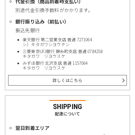
代金引換（商品到着時支払い）
別途代金引換手数料がかかります。
銀行振り込み（前払い）
振込先銀行
楽天銀行 第二営業支店 普通 7271064
シ）キタガワシヨウテン
三菱東京UFJ銀行 錦糸町支店 普通 0784258
キタガワ リヨウスケ
みずほ銀行 北沢支店 普通 1157064
キタガワ リヨウスケ
詳しくはこちら
SHIPPING
配達について
翌日到着エリア