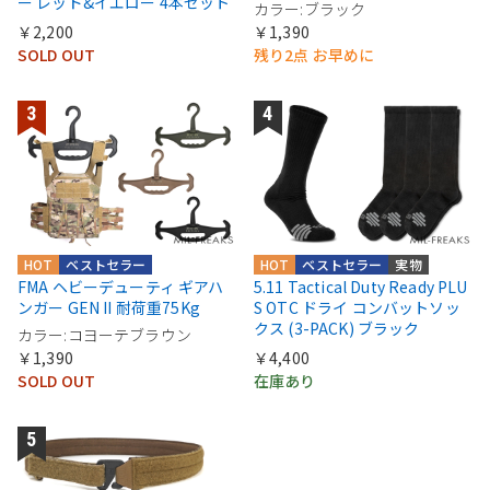
ー レッド&イエロー 4本セット
カラー:ブラック
￥2,200
￥1,390
SOLD OUT
残り2点 お早めに
HOT
ベストセラー
HOT
ベストセラー
実物
FMA ヘビーデューティ ギアハ
5.11 Tactical Duty Ready PLU
ンガー GEN II 耐荷重75Kg
S OTC ドライ コンバットソッ
クス (3-PACK) ブラック
カラー:コヨーテブラウン
￥1,390
￥4,400
SOLD OUT
在庫あり