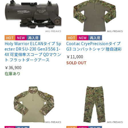
HOT
NEW
再入荷
HOT
NEW
再入荷
Holy Warrior ELCANタイプ Sp
Cootac CryePrecisionタイプ
ecter DR SU-230 Gen3 556 1-
G3 コンバットシャツ 陸自迷彩
4X 可変倍率スコープ QDマウン
￥11,000
ト フラットダークアース
SOLD OUT
￥36,900
在庫あり