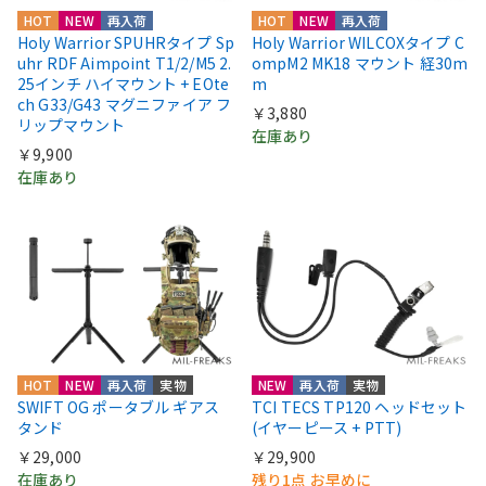
HOT
NEW
再入荷
HOT
NEW
再入荷
Holy Warrior SPUHRタイプ Sp
Holy Warrior WILCOXタイプ C
uhr RDF Aimpoint T1/2/M5 2.
ompM2 MK18 マウント 経30m
25インチ ハイマウント + EOte
m
ch G33/G43 マグニファイア フ
￥3,880
リップマウント
在庫あり
￥9,900
在庫あり
HOT
NEW
再入荷
実物
NEW
再入荷
実物
SWIFT OG ポータブル ギアス
TCI TECS TP120 ヘッドセット
タンド
(イヤーピース + PTT)
￥29,000
￥29,900
在庫あり
残り1点 お早めに