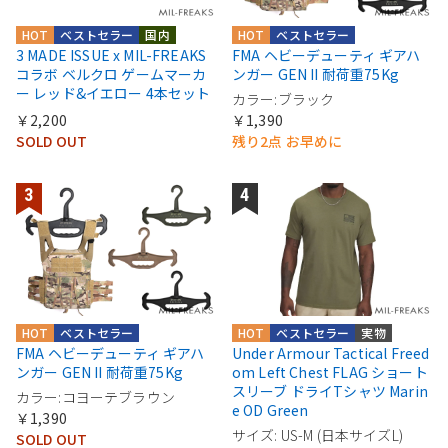
HOT
ベストセラー
国内
HOT
ベストセラー
3 MADE ISSUE x MIL-FREAKS
FMA ヘビーデューティ ギアハ
コラボ ベルクロ ゲームマーカ
ンガー GEN II 耐荷重75Kg
ー レッド&イエロー 4本セット
カラー:ブラック
￥2,200
￥1,390
SOLD OUT
残り2点 お早めに
HOT
ベストセラー
HOT
ベストセラー
実物
FMA ヘビーデューティ ギアハ
Under Armour Tactical Freed
ンガー GEN II 耐荷重75Kg
om Left Chest FLAG ショート
スリーブ ドライTシャツ Marin
カラー:コヨーテブラウン
e OD Green
￥1,390
サイズ: US-M (日本サイズL)
SOLD OUT