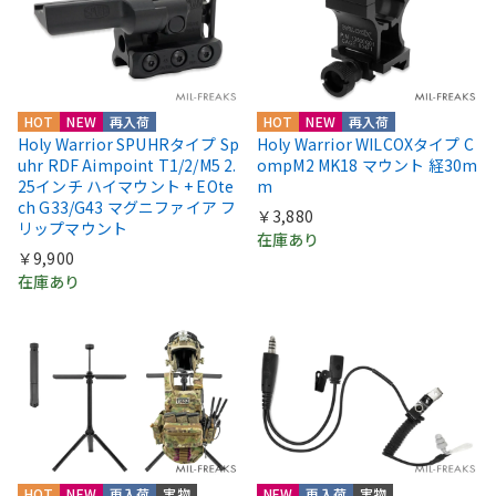
HOT
NEW
再入荷
HOT
NEW
再入荷
Holy Warrior SPUHRタイプ Sp
Holy Warrior WILCOXタイプ C
uhr RDF Aimpoint T1/2/M5 2.
ompM2 MK18 マウント 経30m
25インチ ハイマウント + EOte
m
ch G33/G43 マグニファイア フ
￥3,880
リップマウント
在庫あり
￥9,900
在庫あり
HOT
NEW
再入荷
実物
NEW
再入荷
実物