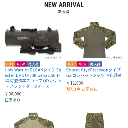
NEW ARRIVAL
新入荷
HOT
NEW
再入荷
HOT
NEW
再入荷
Holy Warrior ELCANタイプ Sp
Cootac CryePrecisionタイプ
ecter DR SU-230 Gen3 556 1-
G3 コンバットシャツ 陸自迷彩
4X 可変倍率スコープ QDマウン
￥11,000
ト フラットダークアース
残り1点 お早めに
￥36,900
在庫あり