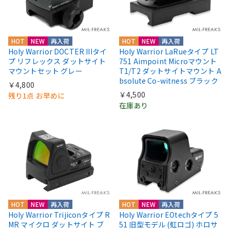
HOT
NEW
再入荷
HOT
NEW
再入荷
Holy Warrior DOCTER IIIタイ
Holy Warrior LaRueタイプ LT
プ リフレックス ダットサイト
751 Aimpoint Microマウント
マウントセット グレー
T1/T2 ダットサイトマウント A
bsolute Co-witness ブラック
￥4,800
￥4,500
残り1点 お早めに
在庫あり
HOT
NEW
再入荷
HOT
NEW
再入荷
Holy Warrior Trijiconタイプ R
Holy Warrior EOtechタイプ 5
MR マイクロ ダットサイト ブ
51 旧型モデル (虹ロゴ) ホロサ