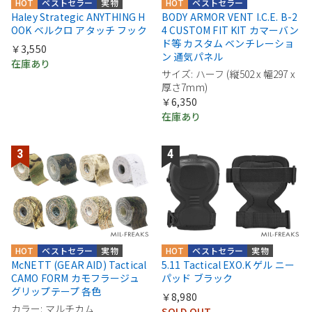
HOT
ベストセラー
実物
HOT
ベストセラー
Haley Strategic ANYTHING H
BODY ARMOR VENT I.C.E. B-2
OOK ベルクロ アタッチ フック
4 CUSTOM FIT KIT カマーバン
ド等 カスタム ベンチレーショ
￥3,550
ン 通気パネル
在庫あり
サイズ: ハーフ (縦502 x 幅297 x
厚さ7mm)
￥6,350
在庫あり
HOT
ベストセラー
実物
HOT
ベストセラー
実物
McNETT (GEAR AID) Tactical
5.11 Tactical EXO.K ゲル ニー
CAMO FORM カモフラージュ
パッド ブラック
グリップテープ 各色
￥8,980
カラー: マルチカム
SOLD OUT