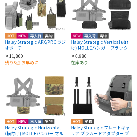
HOT
NEW
再入荷
実物
NEW
再入荷
実物
Haley Strategic APX/PRC ラジ
Haley Strategic Vertical (縦付
オポーチ
け) MOLLEハンガー ブラック
￥11,800
￥6,980
残り3点 お早めに
在庫あり
HOT
NEW
再入荷
実物
HOT
実物
Haley Strategic Horizontal
Haley Strategic プレートキャ
(横付け) MOLLEハンガー マル
リア プラカードアダプター ブ