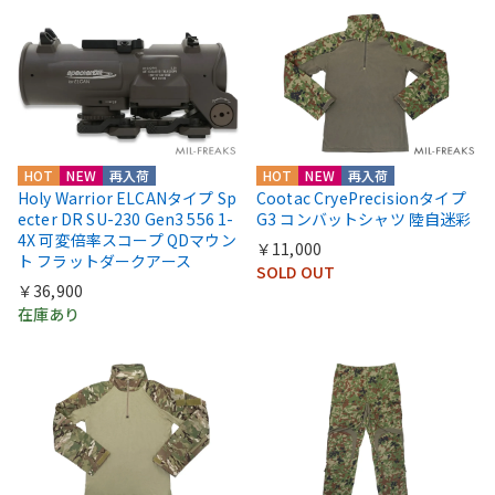
HOT
NEW
再入荷
HOT
NEW
再入荷
Holy Warrior ELCANタイプ Sp
Cootac CryePrecisionタイプ
ecter DR SU-230 Gen3 556 1-
G3 コンバットシャツ 陸自迷彩
4X 可変倍率スコープ QDマウン
￥11,000
ト フラットダークアース
SOLD OUT
￥36,900
在庫あり