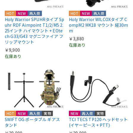
HOT
NEW
再入荷
HOT
NEW
再入荷
Holy Warrior SPUHRタイプ Sp
Holy Warrior WILCOXタイプ C
uhr RDF Aimpoint T1/2/M5 2.
ompM2 MK18 マウント 経30m
25インチ ハイマウント + EOte
m
ch G33/G43 マグニファイア フ
￥3,880
リップマウント
在庫あり
￥9,900
在庫あり
HOT
NEW
再入荷
実物
NEW
再入荷
実物
SWIFT OG ポータブル ギアス
TCI TECS TP120 ヘッドセット
タンド
(イヤーピース + PTT)
￥29,000
￥29,900