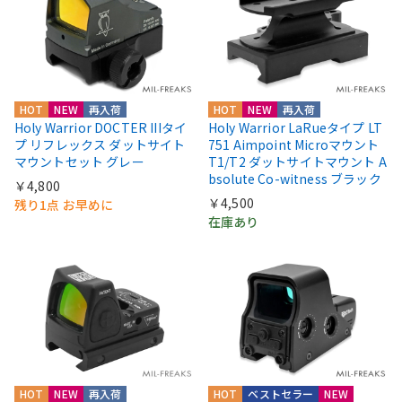
HOT
NEW
再入荷
HOT
NEW
再入荷
Holy Warrior DOCTER IIIタイ
Holy Warrior LaRueタイプ LT
プ リフレックス ダットサイト
751 Aimpoint Microマウント
マウントセット グレー
T1/T2 ダットサイトマウント A
bsolute Co-witness ブラック
￥4,800
￥4,500
残り1点 お早めに
在庫あり
HOT
NEW
再入荷
HOT
ベストセラー
NEW