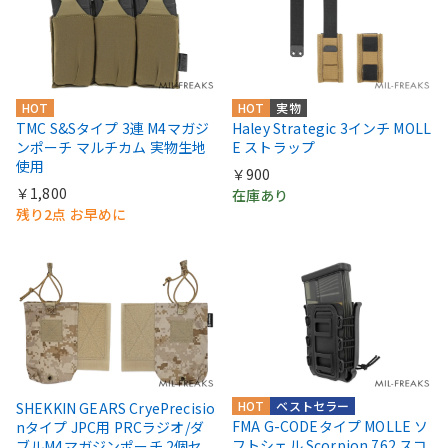
HOT
HOT
実物
TMC S&Sタイプ 3連 M4マガジ
Haley Strategic 3インチ MOLL
ンポーチ マルチカム 実物生地
E ストラップ
使用
￥900
￥1,800
在庫あり
残り2点 お早めに
HOT
ベストセラー
SHEKKIN GEARS CryePrecisio
FMA G-CODEタイプ MOLLE ソ
nタイプ JPC用 PRCラジオ/ダ
フトシェル Scorpion 762 スコ
ブルM4マガジンポーチ 2個セ