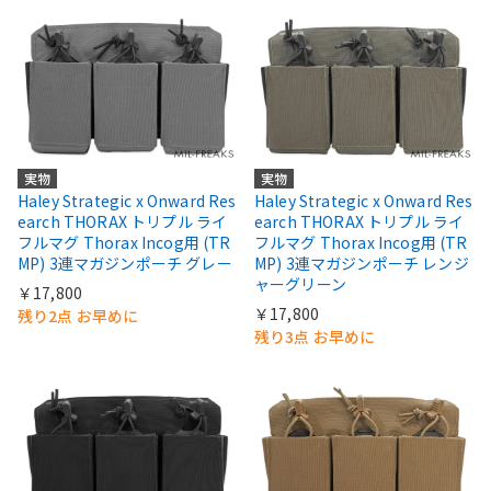
実物
実物
Haley Strategic x Onward Res
Haley Strategic x Onward Res
earch THORAX トリプル ライ
earch THORAX トリプル ライ
フルマグ Thorax Incog用 (TR
フルマグ Thorax Incog用 (TR
MP) 3連マガジンポーチ グレー
MP) 3連マガジンポーチ レンジ
ャーグリーン
￥17,800
￥17,800
残り2点 お早めに
残り3点 お早めに