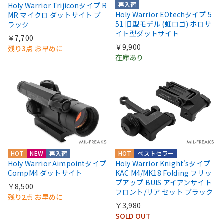
再入荷
Holy Warrior Trijiconタイプ R
Holy Warrior EOtechタイプ 5
MR マイクロ ダットサイト ブ
51 旧型モデル (虹ロゴ) ホロサ
ラック
イト型ダットサイト
￥7,700
￥9,900
残り3点 お早めに
在庫あり
HOT
NEW
再入荷
HOT
ベストセラー
Holy Warrior Aimpointタイプ
Holy Warrior Knight'sタイプ
CompM4 ダットサイト
KAC M4/MK18 Folding フリッ
プアップ BUIS アイアンサイト
￥8,500
フロント/リア セット ブラック
残り2点 お早めに
￥3,980
SOLD OUT