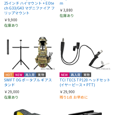
25インチ ハイマウント + EOte
m
ch G33/G43 マグニファイア フ
￥3,880
リップマウント
在庫あり
￥9,900
在庫あり
HOT
NEW
再入荷
実物
NEW
再入荷
実物
SWIFT OG ポータブル ギアス
TCI TECS TP120 ヘッドセット
タンド
(イヤーピース + PTT)
￥29,000
￥29,900
在庫あり
残り1点 お早めに