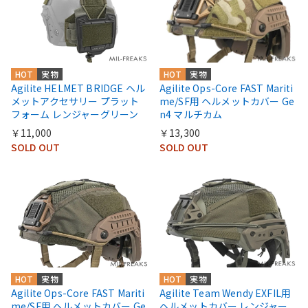
HOT
実物
HOT
実物
Agilite HELMET BRIDGE ヘル
Agilite Ops-Core FAST Mariti
メットアクセサリー プラット
me/SF用 ヘルメットカバー Ge
フォーム レンジャーグリーン
n4 マルチカム
￥11,000
￥13,300
SOLD OUT
SOLD OUT
HOT
実物
HOT
実物
Agilite Ops-Core FAST Mariti
Agilite Team Wendy EXFIL用
me/SF用 ヘルメットカバー Ge
ヘルメットカバー レンジャー