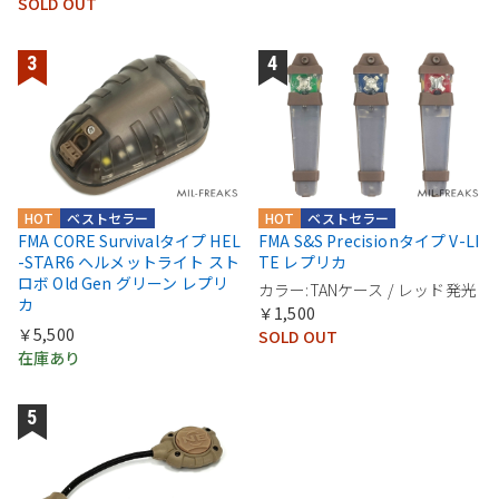
SOLD OUT
HOT
ベストセラー
HOT
ベストセラー
FMA CORE Survivalタイプ HEL
FMA S&S Precisionタイプ V-LI
-STAR6 ヘルメットライト スト
TE レプリカ
ロボ Old Gen グリーン レプリ
カラー:TANケース / レッド発光
カ
￥1,500
￥5,500
SOLD OUT
在庫あり