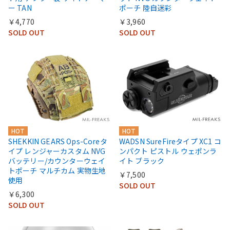
ー TAN
ポーチ 陸自迷彩
￥4,770
￥3,960
SOLD OUT
SOLD OUT
HOT
HOT
SHEKKIN GEARS Ops-Coreタ
WADSN SureFireタイプ XC1 コ
イプ レンジャーカスタム NVG
ンパクト ピストル ウェポンラ
バッテリー/カウンターウェイ
イト ブラック
トポーチ マルチカム 実物生地
￥7,500
使用
SOLD OUT
￥6,300
SOLD OUT