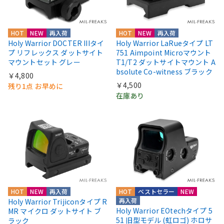
HOT
NEW
再入荷
HOT
NEW
再入荷
Holy Warrior DOCTER IIIタイ
Holy Warrior LaRueタイプ LT
プ リフレックス ダットサイト
751 Aimpoint Microマウント
マウントセット グレー
T1/T2 ダットサイトマウント A
bsolute Co-witness ブラック
￥4,800
￥4,500
残り1点 お早めに
在庫あり
HOT
NEW
再入荷
HOT
ベストセラー
NEW
再入荷
Holy Warrior Trijiconタイプ R
Holy Warrior EOtechタイプ 5
MR マイクロ ダットサイト ブ
51 旧型モデル (虹ロゴ) ホロサ
ラック