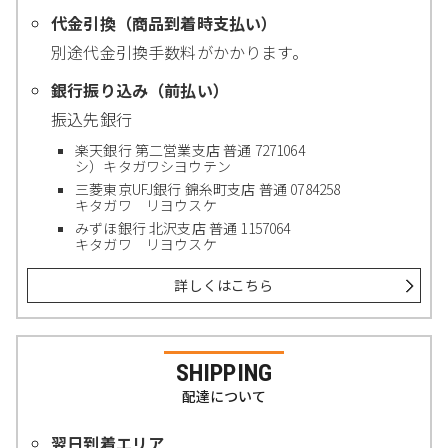
代金引換（商品到着時支払い）
別途代金引換手数料がかかります。
銀行振り込み（前払い）
振込先銀行
楽天銀行 第二営業支店 普通 7271064
シ）キタガワシヨウテン
三菱東京UFJ銀行 錦糸町支店 普通 0784258
キタガワ リヨウスケ
みずほ銀行 北沢支店 普通 1157064
キタガワ リヨウスケ
詳しくはこちら
SHIPPING
配達について
翌日到着エリア