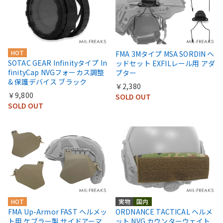
HOT
FMA 3Mタイプ MSA SORDIN ヘ
SOTAC GEAR Infinityタイプ In
ッドセット EXFILレール用 アダ
finityCap NVGフォーカス調整
プター
& 保護デバイス ブラック
￥2,380
￥9,800
SOLD OUT
SOLD OUT
HOT
実物
国内
FMA Up-Armor FAST ヘルメッ
ORDNANCE TACTICAL ヘルメ
ト用 ケブラー製 サイドアーマ
ット NVG カウンターウェイト