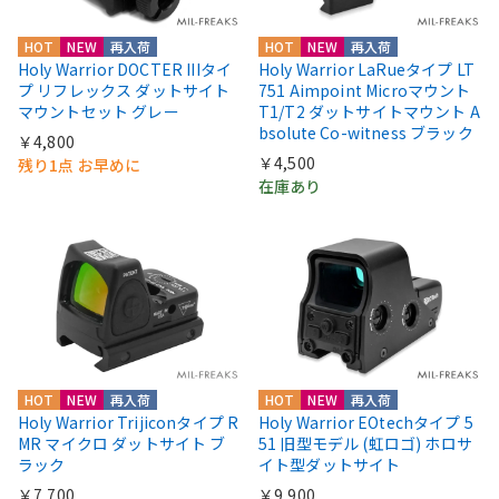
HOT
NEW
再入荷
HOT
NEW
再入荷
Holy Warrior DOCTER IIIタイ
Holy Warrior LaRueタイプ LT
プ リフレックス ダットサイト
751 Aimpoint Microマウント
マウントセット グレー
T1/T2 ダットサイトマウント A
bsolute Co-witness ブラック
￥4,800
￥4,500
残り1点 お早めに
在庫あり
HOT
NEW
再入荷
HOT
NEW
再入荷
Holy Warrior Trijiconタイプ R
Holy Warrior EOtechタイプ 5
MR マイクロ ダットサイト ブ
51 旧型モデル (虹ロゴ) ホロサ
ラック
イト型ダットサイト
￥7,700
￥9,900