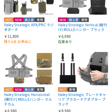
HOT
NEW
再入荷
実物
NEW
再入荷
実物
Haley Strategic APX/PRC ラジ
Haley Strategic Vertical (縦付
オポーチ
け) MOLLEハンガー ブラック
￥11,800
￥6,980
残り3点 お早めに
在庫あり
HOT
NEW
再入荷
実物
HOT
実物
Haley Strategic Horizontal
Haley Strategic プレートキャ
(横付け) MOLLEハンガー マル
リア プラカードアダプター ブ
チカム
ラック
￥6,980
￥8,980