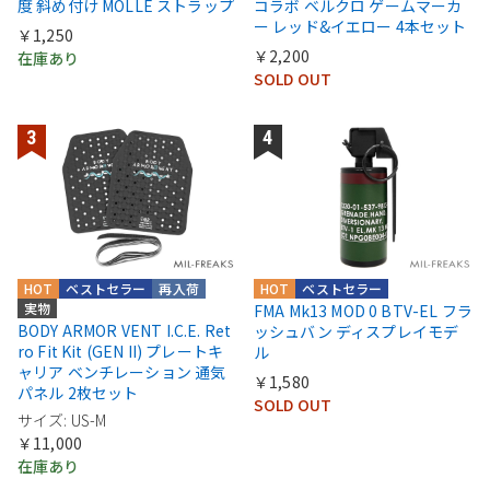
度 斜め付け MOLLE ストラップ
コラボ ベルクロ ゲームマーカ
ー レッド&イエロー 4本セット
￥1,250
￥2,200
在庫あり
SOLD OUT
HOT
ベストセラー
再入荷
HOT
ベストセラー
実物
FMA Mk13 MOD 0 BTV-EL フラ
BODY ARMOR VENT I.C.E. Ret
ッシュバン ディスプレイモデ
ro Fit Kit (GEN II) プレートキ
ル
ャリア ベンチレーション 通気
￥1,580
パネル 2枚セット
SOLD OUT
サイズ: US-M
￥11,000
在庫あり