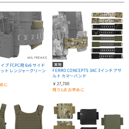
実物
タイプ FCPC用 6x6 サイド
FERRO CONCEPTS 3AC 3インチ アサ
ット レンジャーグリーン
ルト カマーバンド
￥27,700
早めに
残り1点 お早めに