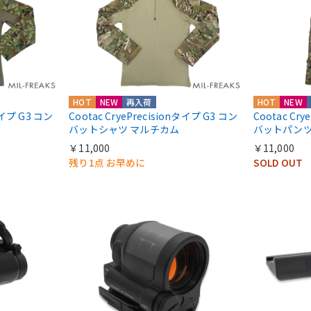
HOT
NEW
再入荷
HOT
NEW
nタイプ G3 コン
Cootac CryePrecisionタイプ G3 コン
Cootac Cr
バットシャツ マルチカム
バットパンツ
￥11,000
￥11,000
残り1点 お早めに
SOLD OUT