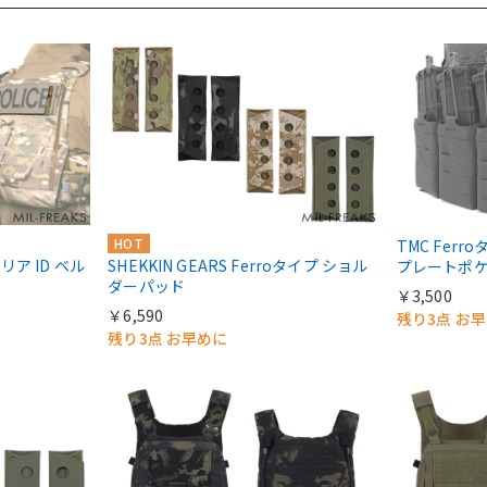
HOT
TMC Ferro
 リア ID ベル
SHEKKIN GEARS Ferroタイプ ショル
プレートポケ
ダーパッド
￥3,500
￥6,590
残り3点 お
残り3点 お早めに