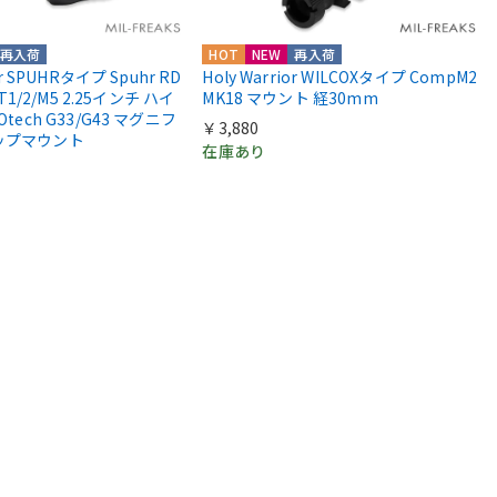
再入荷
HOT
NEW
再入荷
or SPUHRタイプ Spuhr RD
Holy Warrior WILCOXタイプ CompM2
 T1/2/M5 2.25インチ ハイ
MK18 マウント 経30mm
Otech G33/G43 マグニフ
￥3,880
ップマウント
在庫あり