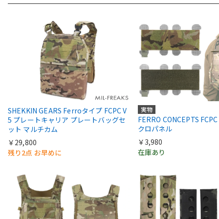
実物
SHEKKIN GEARS Ferroタイプ FCPC V
FERRO CONCEPTS FCPC
5 プレートキャリア プレートバッグセ
クロパネル
ット マルチカム
￥3,980
￥29,800
在庫あり
残り2点 お早めに