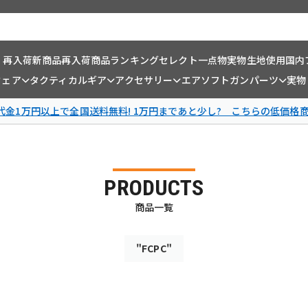
・再入荷
新商品
再入荷商品
ランキング
セレクト一点物
実物生地使用
国内
ウェア
タクティカルギア
アクセサリー
エアソフトガンパーツ
実物
金1万円以上で全国送料無料! 1万円まであと少し? こちらの低価格
PRODUCTS
商品一覧
"FCPC"