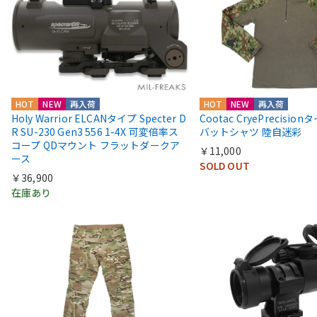
HOT
NEW
再入荷
HOT
NEW
再入荷
Holy Warrior ELCANタイプ Specter D
Cootac CryePrecisio
R SU-230 Gen3 556 1-4X 可変倍率ス
バットシャツ 陸自迷彩
コープ QDマウント フラットダークア
￥11,000
ース
SOLD OUT
￥36,900
在庫あり