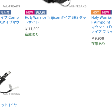
再入荷
NEW
再入荷
HOT
NEW
ntタイプ Comp
Holy Warrior Trijiconタイプ SRS ダッ
Holy Warri
COXタイプマウ
トサイト
F Aimpoint
マウント + E
￥11,800
ァイア フリ
在庫あり
￥9,900
在庫あり
ドセット (イヤー