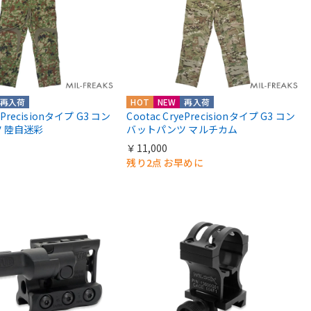
再入荷
HOT
NEW
再入荷
yePrecisionタイプ G3 コン
Cootac CryePrecisionタイプ G3 コン
 陸自迷彩
バットパンツ マルチカム
￥11,000
残り2点 お早めに