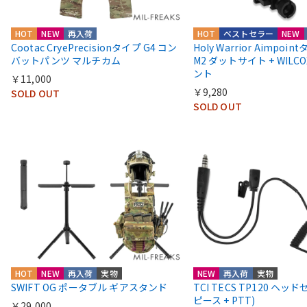
HOT
NEW
再入荷
HOT
ベストセラー
NEW
Cootac CryePrecisionタイプ G4 コン
Holy Warrior Aimpoi
バットパンツ マルチカム
M2 ダットサイト + WIL
ント
￥11,000
￥9,280
SOLD OUT
SOLD OUT
HOT
NEW
再入荷
実物
NEW
再入荷
実物
SWIFT OG ポータブル ギアスタンド
TCI TECS TP120 ヘッ
ピース + PTT)
￥29,000