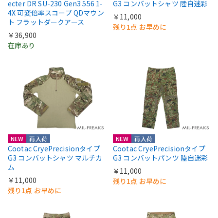
ecter DR SU-230 Gen3 556 1-
G3 コンバットシャツ 陸自迷彩
4X 可変倍率スコープ QDマウン
￥11,000
ト フラットダークアース
残り1点 お早めに
￥36,900
在庫あり
NEW
再入荷
NEW
再入荷
Cootac CryePrecisionタイプ
Cootac CryePrecisionタイプ
G3 コンバットシャツ マルチカ
G3 コンバットパンツ 陸自迷彩
ム
￥11,000
￥11,000
残り1点 お早めに
残り1点 お早めに