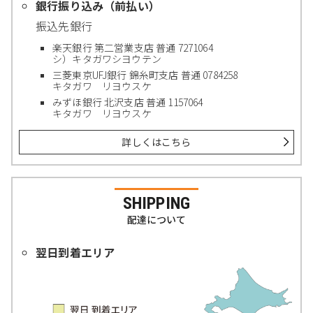
銀行振り込み（前払い）
振込先銀行
楽天銀行 第二営業支店 普通 7271064
シ）キタガワシヨウテン
三菱東京UFJ銀行 錦糸町支店 普通 0784258
キタガワ リヨウスケ
みずほ銀行 北沢支店 普通 1157064
キタガワ リヨウスケ
詳しくはこちら
SHIPPING
配達について
翌日到着エリア