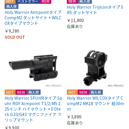
HOT
ベストセラー
NEW
NEW
再入荷
再入荷
Holy Warrior Trijiconタイプ S
Holy Warrior Aimpointタイプ
RS ダットサイト
CompM2 ダットサイト + WILC
￥11,800
OXタイプマウント
在庫あり
￥9,280
SOLD OUT
HOT
NEW
再入荷
HOT
NEW
再入荷
Holy Warrior SPUHRタイプ Sp
Holy Warrior WILCOXタイプ C
uhr RDF Aimpoint T1/2/M5 2.
ompM2 MK18 マウント 経30m
25インチ ハイマウント + EOte
m
ch G33/G43 マグニファイア フ
￥3,880
リップマウント
在庫あり
￥9,900