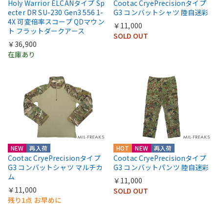
Holy Warrior ELCANタイプ Sp
Cootac CryePrecisionタイプ
ecter DR SU-230 Gen3 556 1-
G3 コンバットシャツ 陸自迷彩
4X 可変倍率スコープ QDマウン
￥11,000
ト フラットダークアース
SOLD OUT
￥36,900
在庫あり
NEW
再入荷
HOT
NEW
再入荷
Cootac CryePrecisionタイプ
Cootac CryePrecisionタイプ
G3 コンバットシャツ マルチカ
G3 コンバットパンツ 陸自迷彩
ム
￥11,000
￥11,000
SOLD OUT
残り1点 お早めに