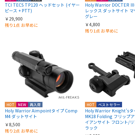
TCI TECS TP120 ヘッドセット (イヤー
Holy Warrior DOCTER 
ピース + PTT)
レックス ダットサイト 
グレー
￥29,900
￥4,800
残り1点 お早めに
残り1点 お早めに
HOT
NEW
再入荷
HOT
ベストセラー
Holy Warrior Aimpointタイプ Comp
Holy Warrior Knight's
M4 ダットサイト
MK18 Folding フリップア
イアンサイト フロント/リ
￥8,500
ラック
残り2点 お早めに