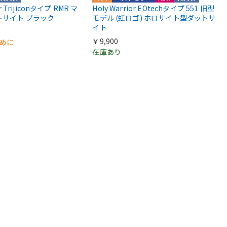
or Trijiconタイプ RMR マ
Holy Warrior EOtechタイプ 551 旧型
トサイト ブラック
モデル (虹ロゴ) ホロサイト型ダットサ
イト
￥9,900
早めに
在庫あり