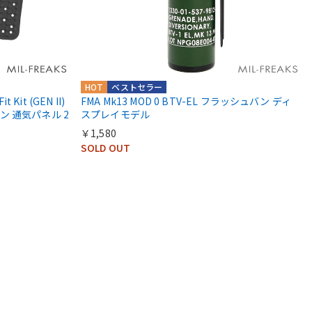
HOT
ベストセラー
t Kit (GEN II)
FMA Mk13 MOD 0 BTV-EL フラッシュバン ディ
 通気パネル 2
スプレイモデル
￥1,580
SOLD OUT