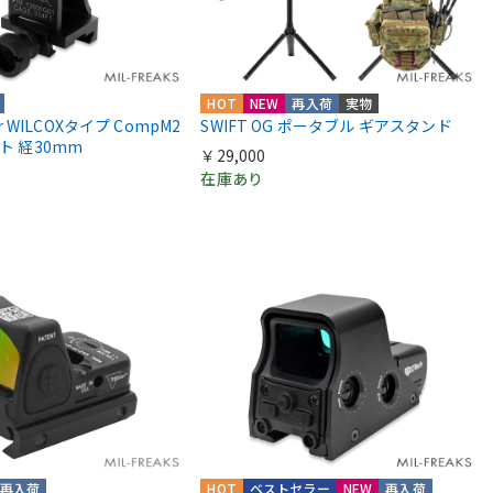
HOT
NEW
再入荷
実物
ior WILCOXタイプ CompM2
SWIFT OG ポータブル ギアスタンド
ント 経30mm
￥29,000
在庫あり
再入荷
HOT
ベストセラー
NEW
再入荷