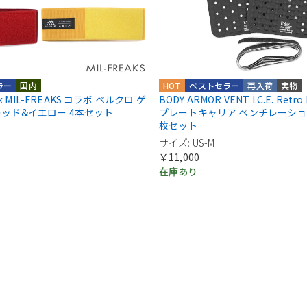
ラー
国内
HOT
ベストセラー
再入荷
実物
E x MIL-FREAKS コラボ ベルクロ ゲ
BODY ARMOR VENT I.C.E. Retro Fi
レッド&イエロー 4本セット
プレートキャリア ベンチレーション
枚セット
サイズ: US-M
￥11,000
在庫あり