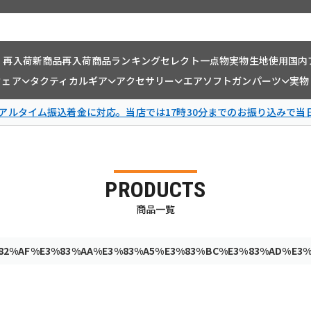
・再入荷
新商品
再入荷商品
ランキング
セレクト一点物
実物生地使用
国内
ウェア
タクティカルギア
アクセサリー
エアソフトガンパーツ
実物
リアルタイム振込着金に対応。当店では17時30分までのお振り込みで当
PRODUCTS
商品一覧
82%AF%E3%83%AA%E3%83%A5%E3%83%BC%E3%83%AD%E3%