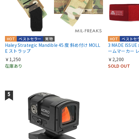
HOT
ベストセラー
実物
HOT
ベストセ
Haley Strategic Mandible 45 度 斜め付け MOLL
3 MADE ISSU
E ストラップ
ームマーカー 
￥1,250
￥2,200
在庫あり
SOLD OUT