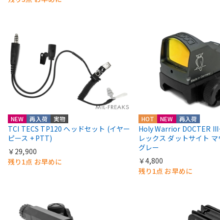
NEW
再入荷
実物
HOT
NEW
再入荷
TCI TECS TP120 ヘッドセット (イヤー
Holy Warrior DOCTER 
ピース + PTT)
レックス ダットサイト 
グレー
￥29,900
￥4,800
残り1点 お早めに
残り1点 お早めに