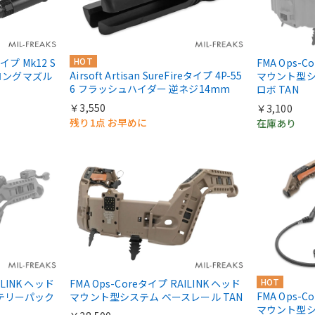
HOT
Sタイプ Mk12 S
FMA Ops-C
Airsoft Artisan SureFireタイプ 4P-55
 ロングマズル
マウント型シス
6 フラッシュハイダー 逆ネジ14mm
ロボ TAN
￥3,550
￥3,100
残り1点 お早めに
在庫あり
HOT
ILINK ヘッド
FMA Ops-Coreタイプ RAILINK ヘッド
FMA Ops-C
テリーパック
マウント型システム ベースレール TAN
マウント型シ