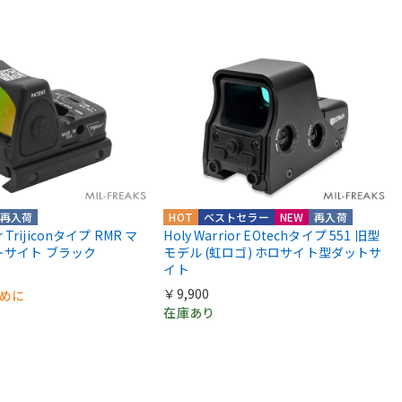
再入荷
HOT
ベストセラー
NEW
再入荷
or Trijiconタイプ RMR マ
Holy Warrior EOtechタイプ 551 旧型
トサイト ブラック
モデル (虹ロゴ) ホロサイト型ダットサ
イト
￥9,900
早めに
在庫あり