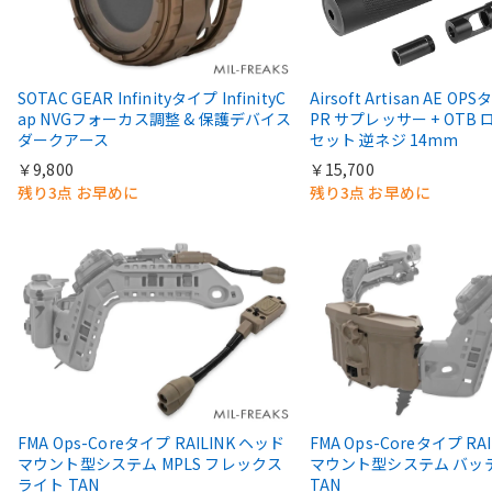
SOTAC GEAR Infinityタイプ InfinityC
Airsoft Artisan AE OP
ap NVGフォーカス調整 & 保護デバイス
PR サプレッサー + OTB
ダークアース
セット 逆ネジ 14mm
￥9,800
￥15,700
残り3点 お早めに
残り3点 お早めに
FMA Ops-Coreタイプ RAILINK ヘッド
FMA Ops-Coreタイプ RA
マウント型システム MPLS フレックス
マウント型システム バッ
ライト TAN
TAN