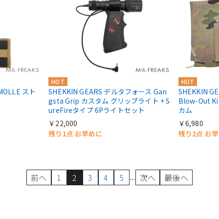
HOT
HOT
 MOLLE スト
SHEKKIN GEARS デルタフォース Gan
SHEKKIN G
gsta Grip カスタム グリップライト + S
Blow-Out
ureFireタイプ 6Pライトセット
カム
￥22,000
￥6,980
残り1点 お早めに
残り2点 お
...
前へ
1
2
3
4
5
次へ
最後へ