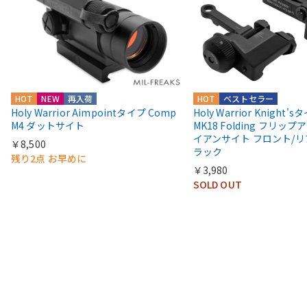
HOT
NEW
再入荷
HOT
ベストセラー
Holy Warrior Aimpointタイプ Comp
Holy Warrior Knight's
M4 ダットサイト
MK18 Folding フリップア
イアンサイト フロント/リ
￥8,500
ラック
残り2点 お早めに
￥3,980
SOLD OUT