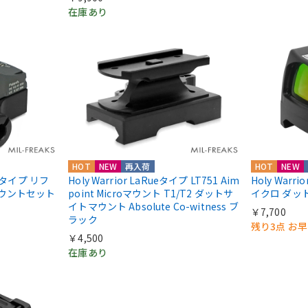
在庫あり
HOT
NEW
再入荷
HOT
NEW
IIIタイプ リフ
Holy Warrior LaRueタイプ LT751 Aim
Holy Warri
マウントセット
point Microマウント T1/T2 ダットサ
イクロ ダッ
イトマウント Absolute Co-witness ブ
￥7,700
ラック
残り3点 お
￥4,500
在庫あり