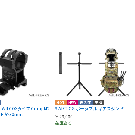
HOT
NEW
再入荷
実物
ior WILCOXタイプ CompM2
SWIFT OG ポータブル ギアスタンド
ント 経30mm
￥29,000
在庫あり