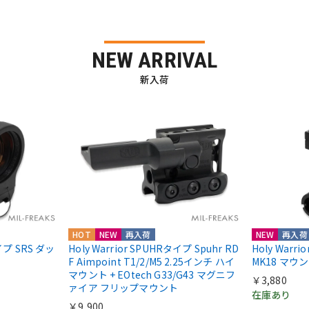
NEW ARRIVAL
新入荷
HOT
NEW
再入荷
NEW
再入荷
nタイプ SRS ダッ
Holy Warrior SPUHRタイプ Spuhr RD
Holy Warr
F Aimpoint T1/2/M5 2.25インチ ハイ
MK18 マウ
マウント + EOtech G33/G43 マグニフ
￥3,880
ァイア フリップマウント
在庫あり
￥9,900