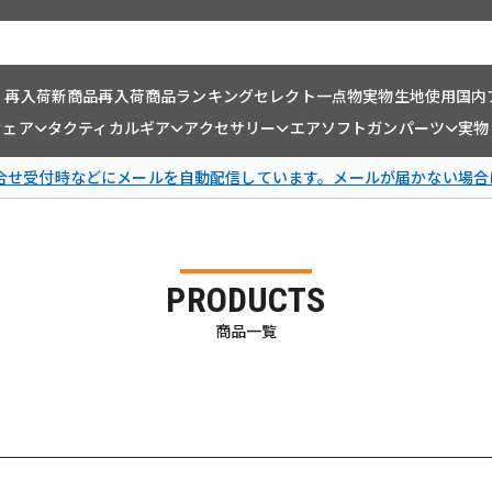
・再入荷
新商品
再入荷商品
ランキング
セレクト一点物
実物生地使用
国内
ウェア
タクティカルギア
アクセサリー
エアソフトガンパーツ
実物
問合せ受付時などにメールを自動配信しています。メールが届かない場合
PRODUCTS
商品一覧