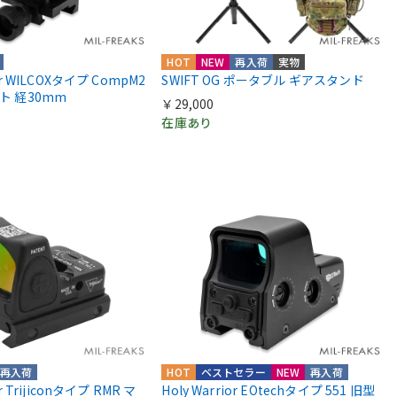
HOT
NEW
再入荷
実物
ior WILCOXタイプ CompM2
SWIFT OG ポータブル ギアスタンド
ント 経30mm
￥29,000
在庫あり
再入荷
HOT
ベストセラー
NEW
再入荷
or Trijiconタイプ RMR マ
Holy Warrior EOtechタイプ 551 旧型