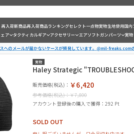
・再入荷
新商品
再入荷商品
ランキング
セレクト一点物
実物生地使用
国内
ウェア
タクティカルギア
アクセサリー
エアソフトガンパーツ
実物
スへのメールが届かないケースが頻発しています。@mil-freaks.c
実物
Haley Strategic "TROUB
￥6,420
販売価格(税込)：
参考価格(税込)：
￥7,800
アカウント登録後の購入で獲得：
292 Pt
SOLD OUT
申し訳ございませんが、只今品切れ中です。