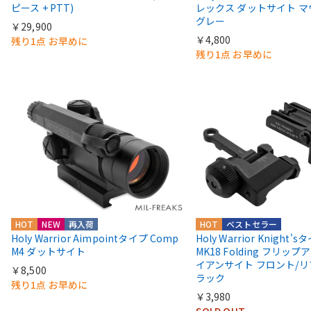
ピース + PTT)
レックス ダットサイト 
グレー
￥29,900
￥4,800
残り1点 お早めに
残り1点 お早めに
HOT
NEW
再入荷
HOT
ベストセラー
Holy Warrior Aimpointタイプ Comp
Holy Warrior Knight's
M4 ダットサイト
MK18 Folding フリップア
イアンサイト フロント/リ
￥8,500
ラック
残り1点 お早めに
￥3,980
SOLD OUT