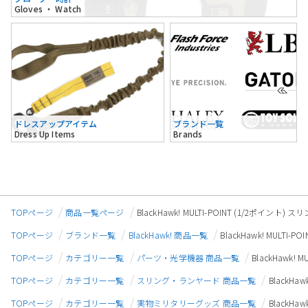
Gloves ・ Watch
ドレスアップアイテム
ブランド一覧
Dress Up Items
Brands
TOPページ
商品一覧ページ
BlackHawk! MULTI-POINT (1/2ポイント)
TOPページ
ブランド一覧
BlackHawk! 商品一覧
BlackHawk! MULTI
TOPページ
カテゴリー一覧
パーツ・光学機器 商品一覧
BlackHawk!
TOPページ
カテゴリー一覧
スリング・ランヤード 商品一覧
BlackHa
TOPページ
カテゴリー一覧
実物ミリタリーグッズ 商品一覧
BlackHa