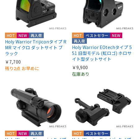
HOT
NEW
再入荷
HOT
ベストセラー
NEW
再入荷
Holy Warrior Trijiconタイプ R
Holy Warrior EOtechタイプ 5
MR マイクロ ダットサイト ブ
51 旧型モデル (虹ロゴ) ホロサ
ラック
イト型ダットサイト
￥7,700
￥9,900
残り2点 お早めに
在庫あり
HOT
NEW
再入荷
HOT
ベストセラー