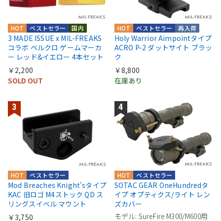
HOT
ベストセラー
国内
HOT
ベストセラー
再入荷
3 MADE ISSUE x MIL-FREAKS
Holy Warrior Aimpointタイプ
コラボ ベルクロ ゲームマーカ
ACRO P-2 ダットサイト ブラッ
ー レッド&イエロー 4本セット
ク
￥2,200
￥8,800
SOLD OUT
在庫あり
HOT
ベストセラー
HOT
ベストセラー
Mod Breaches Knight'sタイプ
SOTAC GEAR OneHundredタ
KAC 旧ロゴ M4ストック QD ス
イプ オプティクス/ライト レン
リングスイベル マウント
ズカバー
モデル: SureFire M300/M600用
￥3,750