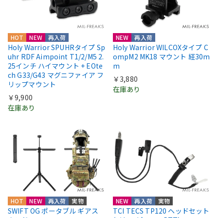
HOT
NEW
再入荷
NEW
再入荷
Holy Warrior SPUHRタイプ Sp
Holy Warrior WILCOXタイプ C
uhr RDF Aimpoint T1/2/M5 2.
ompM2 MK18 マウント 経30m
25インチ ハイマウント + EOte
m
ch G33/G43 マグニファイア フ
￥3,880
リップマウント
在庫あり
￥9,900
在庫あり
HOT
NEW
再入荷
実物
NEW
再入荷
実物
SWIFT OG ポータブル ギアス
TCI TECS TP120 ヘッドセット