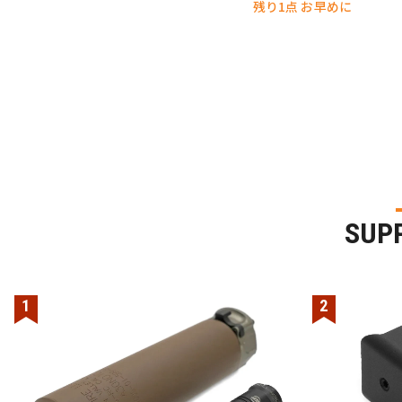
残り1点 お早めに
SUP