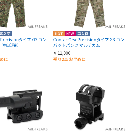
再入荷
HOT
NEW
再入荷
yePrecisionタイプ G3 コン
Cootac CryePrecisionタイプ G3 コン
 陸自迷彩
バットパンツ マルチカム
￥11,000
早めに
残り2点 お早めに