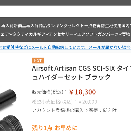
・再入荷
新商品
再入荷商品
ランキング
セレクト一点物
実物生地使用
国内
ウェア
タクティカルギア
アクセサリー
エアソフトガンパーツ
実物
問合せ受付時などにメールを自動配信しています。メールが届かない場合
HOT
Airsoft Artisan CGS SCI-S
ュハイダーセット ブラック
￥18,300
販売価格(税込)：
希望小売価格(税込)：
￥20,000
アカウント登録後の購入で獲得：
832 Pt
残り1点 お早めに