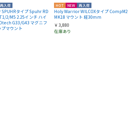
再入荷
HOT
NEW
再入荷
or SPUHRタイプ Spuhr RD
Holy Warrior WILCOXタイプ CompM2
 T1/2/M5 2.25インチ ハイ
MK18 マウント 経30mm
Otech G33/G43 マグニフ
￥3,880
ップマウント
在庫あり