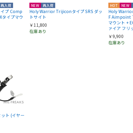
再入荷
NEW
再入荷
HOT
NEW
ntタイプ Comp
Holy Warrior Trijiconタイプ SRS ダッ
Holy Warri
COXタイプマウ
トサイト
F Aimpoint
マウント + E
￥11,800
ァイア フリ
在庫あり
￥9,900
在庫あり
ドセット (イヤー