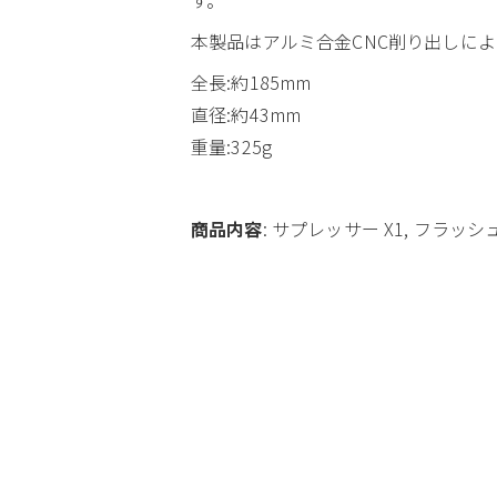
本製品はアルミ合金CNC削り出しに
全長:約185mm
直径:約43mm
重量:325g
商品内容
: サプレッサー X1, フラッシ