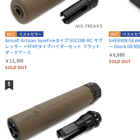
HOT
ベストセラー
HOT
ベストセ
Airsoft Artisan SureFireタイプ SOCOM-RC サプ
SHEKKIN G
レッサー + SF4Pタイプハイダーセット フラット
ー Glock GE
ダークアース
￥6,980
￥13,300
SOLD OUT
SOLD OUT