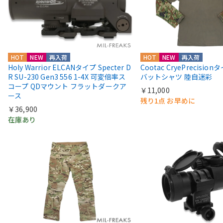
HOT
NEW
再入荷
HOT
NEW
再入荷
Holy Warrior ELCANタイプ Specter D
Cootac CryePrecisio
R SU-230 Gen3 556 1-4X 可変倍率ス
バットシャツ 陸自迷彩
コープ QDマウント フラットダークア
￥11,000
ース
残り1点 お早めに
￥36,900
在庫あり