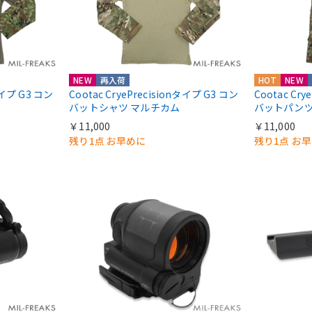
NEW
再入荷
HOT
NEW
nタイプ G3 コン
Cootac CryePrecisionタイプ G3 コン
Cootac Cr
バットシャツ マルチカム
バットパンツ
￥11,000
￥11,000
残り1点 お早めに
残り1点 お