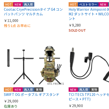
HOT
NEW
再入荷
HOT
ベストセラー
NEW
Cootac CryePrecisionタイプ G4 コン
Holy Warrior Aimpoi
バットパンツ マルチカム
M2 ダットサイト + WIL
ント
￥11,000
￥9,280
残り1点 お早めに
SOLD OUT
HOT
NEW
再入荷
実物
NEW
再入荷
実物
SWIFT OG ポータブル ギアスタンド
TCI TECS TP120 ヘッ
ピース + PTT)
￥29,000
￥29,900
在庫あり