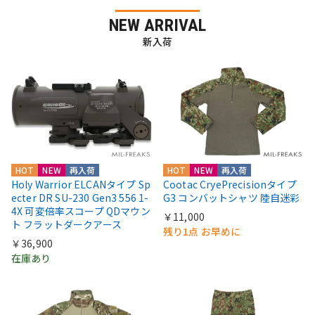
NEW ARRIVAL
新入荷
HOT
NEW
再入荷
HOT
NEW
再入荷
Holy Warrior ELCANタイプ Sp
Cootac CryePrecisionタイプ
ecter DR SU-230 Gen3 556 1-
G3 コンバットシャツ 陸自迷彩
4X 可変倍率スコープ QDマウン
￥11,000
ト フラットダークアース
残り1点 お早めに
￥36,900
在庫あり