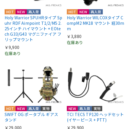
HOT
NEW
再入荷
HOT
NEW
再入荷
Holy Warrior SPUHRタイプ Sp
Holy Warrior WILCOXタイプ C
uhr RDF Aimpoint T1/2/M5 2.
ompM2 MK18 マウント 経30m
25インチ ハイマウント + EOte
m
ch G33/G43 マグニファイア フ
￥3,880
リップマウント
在庫あり
￥9,900
在庫あり
HOT
NEW
再入荷
実物
NEW
再入荷
実物
SWIFT OG ポータブル ギアス
TCI TECS TP120 ヘッドセット
タンド
(イヤーピース + PTT)
￥29,000
￥29,900