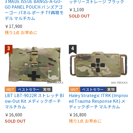
3 MADE ISSUE BANGS-A-GO-
ッテリーストレージ ブラック
GO PANEL POUCH バンズアゴ
￥1,100
ーゴー パネル ポーチ TF再現モ
SOLD OUT
デル マルチカム
￥17,900
残り1点 お早めに
HOT
ベストセラー
実物
HOT
ベストセラー
実物
LBT LBT-9022R ストレッチ Bl
Haley Strategic ITRK (Improv
ow-Out Kit メディックポーチ
ed Trauma Response Kit) メ
マルチカム
ディックポーチ マルチカム
￥16,600
￥16,800
SOLD OUT
残り1点 お早めに