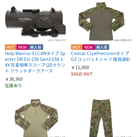
HOT
NEW
再入荷
HOT
NEW
再入荷
Holy Warrior ELCANタイプ Sp
Cootac CryePrecisionタイプ
ecter DR SU-230 Gen3 556 1-
G3 コンバットシャツ 陸自迷彩
4X 可変倍率スコープ QDマウン
￥11,000
ト フラットダークアース
SOLD OUT
￥36,900
在庫あり