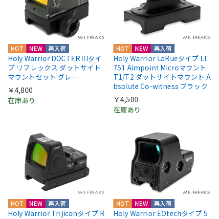
HOT
NEW
再入荷
HOT
NEW
再入荷
Holy Warrior DOCTER IIIタイ
Holy Warrior LaRueタイプ LT
プ リフレックス ダットサイト
751 Aimpoint Microマウント
マウントセット グレー
T1/T2 ダットサイトマウント A
bsolute Co-witness ブラック
￥4,800
￥4,500
在庫あり
在庫あり
HOT
NEW
再入荷
HOT
NEW
再入荷
Holy Warrior Trijiconタイプ R
Holy Warrior EOtechタイプ 5