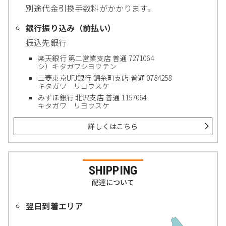
別途代金引換手数料がかかります。
銀行振り込み（前払い）
振込先銀行
楽天銀行 第二営業支店 普通 7271064
シ）キタガワシヨウテン
三菱東京UFJ銀行 錦糸町支店 普通 0784258
キタガワ リヨウスケ
みずほ銀行 北沢支店 普通 1157064
キタガワ リヨウスケ
詳しくはこちら
SHIPPING
配達について
翌日到着エリア