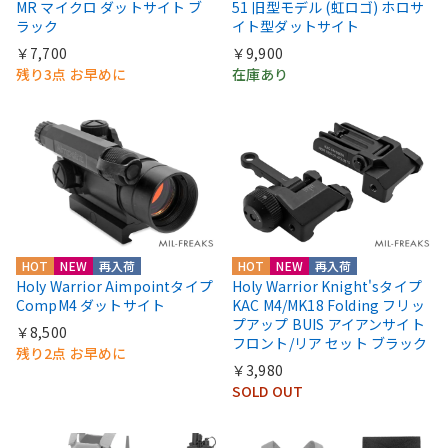
MR マイクロ ダットサイト ブ
51 旧型モデル (虹ロゴ) ホロサ
ラック
イト型ダットサイト
￥7,700
￥9,900
残り3点 お早めに
在庫あり
HOT
NEW
再入荷
HOT
NEW
再入荷
Holy Warrior Aimpointタイプ
Holy Warrior Knight'sタイプ
CompM4 ダットサイト
KAC M4/MK18 Folding フリッ
プアップ BUIS アイアンサイト
￥8,500
フロント/リア セット ブラック
残り2点 お早めに
￥3,980
SOLD OUT