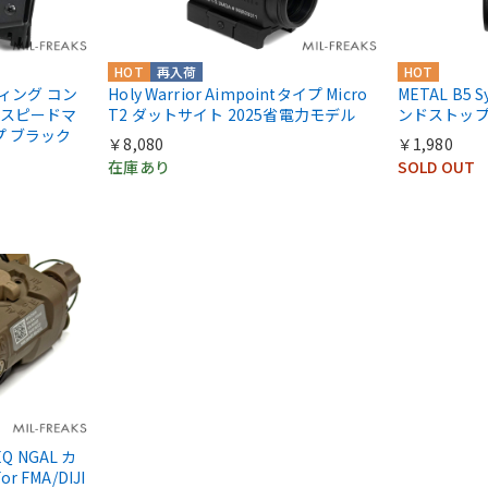
HOT
再入荷
HOT
ティング コン
Holy Warrior Aimpointタイプ Micro
METAL B5
連スピードマ
T2 ダットサイト 2025省電力モデル
ンドストップ 
プ ブラック
￥8,080
￥1,980
在庫あり
SOLD OUT
PEQ NGAL カ
FMA/DIJI