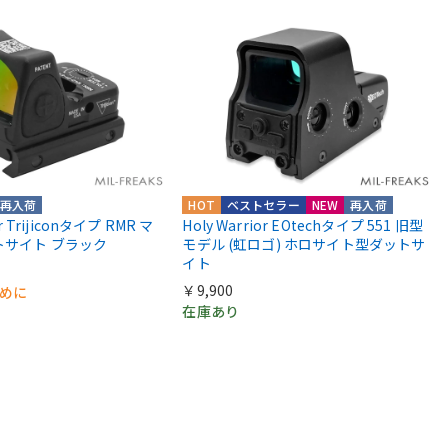
再入荷
HOT
ベストセラー
NEW
再入荷
or Trijiconタイプ RMR マ
Holy Warrior EOtechタイプ 551 旧型
トサイト ブラック
モデル (虹ロゴ) ホロサイト型ダットサ
イト
￥9,900
早めに
在庫あり