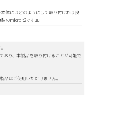
ト本体にはどのようにして取り付ければ良
cro t2です🙇‍♂️
す。
られており、本製品を取り付けることが可能で
本製品はご使用いただけません。