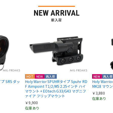
NEW ARRIVAL
新入荷
HOT
NEW
再入荷
NEW
再入荷
nタイプ SRS ダッ
Holy Warrior SPUHRタイプ Spuhr RD
Holy Warr
F Aimpoint T1/2/M5 2.25インチ ハイ
MK18 マウ
マウント + EOtech G33/G43 マグニフ
￥3,880
ァイア フリップマウント
在庫あり
￥9,900
在庫あり