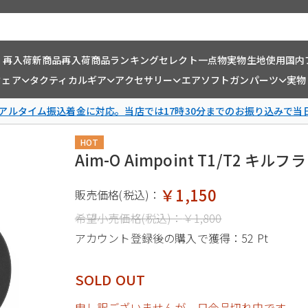
・再入荷
新商品
再入荷商品
ランキング
セレクト一点物
実物生地使用
国内
ウェア
タクティカルギア
アクセサリー
エアソフトガンパーツ
実物
リアルタイム振込着金に対応。当店では17時30分までのお振り込みで当
HOT
Aim-O Aimpoint T1/T2 キル
￥1,150
販売価格(税込)：
希望小売価格(税込)：
￥1,800
アカウント登録後の購入で獲得：
52 Pt
SOLD OUT
申し訳ございませんが、只今品切れ中です。