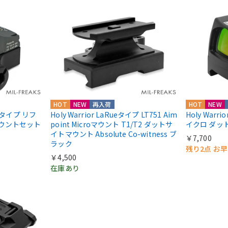
HOT
NEW
再入荷
HOT
NEW
IIIタイプ リフ
Holy Warrior LaRueタイプ LT751 Aim
Holy Warri
マウントセット
point Microマウント T1/T2 ダットサ
イクロ ダッ
イトマウント Absolute Co-witness ブ
￥7,700
ラック
残り2点 お
￥4,500
在庫あり