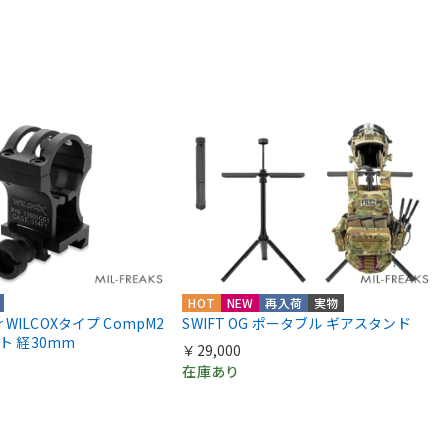
HOT
NEW
再入荷
実物
ior WILCOXタイプ CompM2
SWIFT OG ポータブル ギアスタンド
ント 経30mm
￥29,000
在庫あり