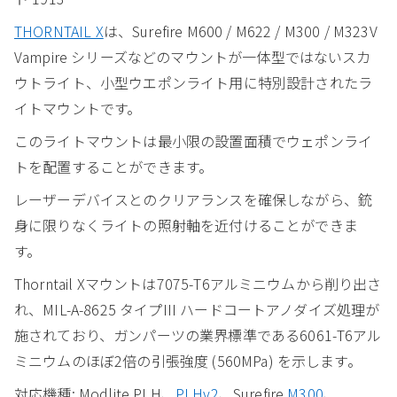
THORNTAIL X
は、Surefire M600 / M622 / M300 / M323V
Vampire シリーズなどのマウントが一体型ではないスカ
ウトライト、小型ウエポンライト用に特別設計されたラ
イトマウントです。
このライトマウントは最小限の設置面積でウェポンライ
トを配置することができます。
レーザーデバイスとのクリアランスを確保しながら、銃
身に限りなくライトの照射軸を近付けることができま
す。
Thorntail Xマウントは7075-T6アルミニウムから削り出さ
れ、MIL-A-8625 タイプIII ハードコートアノダイズ処理が
施されており、ガンパーツの業界標準である6061-T6アル
ミニウムのほぼ2倍の引張強度 (560MPa) を示します。
対応機種: Modlite PLH、
PLHv2
、Surefire
M300
、