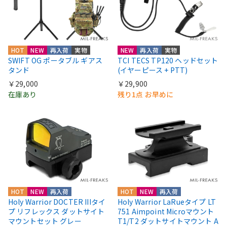
HOT
NEW
再入荷
実物
NEW
再入荷
実物
SWIFT OG ポータブル ギアス
TCI TECS TP120 ヘッドセット
タンド
(イヤーピース + PTT)
￥29,000
￥29,900
在庫あり
残り1点 お早めに
HOT
NEW
再入荷
HOT
NEW
再入荷
Holy Warrior DOCTER IIIタイ
Holy Warrior LaRueタイプ LT
プ リフレックス ダットサイト
751 Aimpoint Microマウント
マウントセット グレー
T1/T2 ダットサイトマウント A