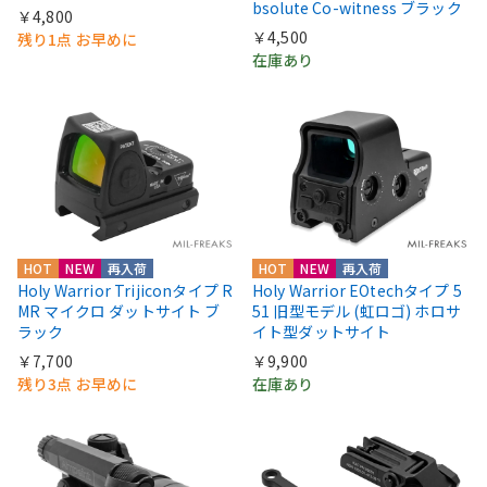
bsolute Co-witness ブラック
￥4,800
￥4,500
残り1点 お早めに
在庫あり
HOT
NEW
再入荷
HOT
NEW
再入荷
Holy Warrior Trijiconタイプ R
Holy Warrior EOtechタイプ 5
MR マイクロ ダットサイト ブ
51 旧型モデル (虹ロゴ) ホロサ
ラック
イト型ダットサイト
￥7,700
￥9,900
残り3点 お早めに
在庫あり