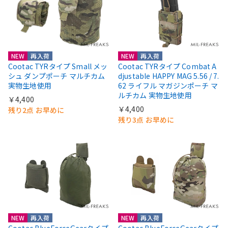
NEW
再入荷
NEW
再入荷
Cootac TYRタイプ Small メッ
Cootac TYRタイプ Combat A
シュ ダンプポーチ マルチカム
djustable HAPPY MAG 5.56 / 7.
実物生地使用
62 ライフル マガジンポーチ マ
ルチカム 実物生地使用
￥4,400
￥4,400
残り2点 お早めに
残り3点 お早めに
NEW
再入荷
NEW
再入荷
Cootac BlueForceGearタイプ
Cootac BlueForceGearタイプ