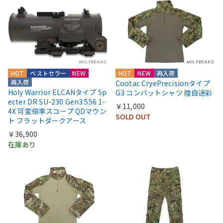
HOT
ベストセラー
NEW
HOT
NEW
再入荷
再入荷
Cootac CryePrecisionタイプ
Holy Warrior ELCANタイプ Sp
G3 コンバットシャツ 陸自迷彩
ecter DR SU-230 Gen3 556 1-
￥11,000
4X 可変倍率スコープ QDマウン
SOLD OUT
ト フラットダークアース
￥36,900
在庫あり