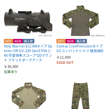
HOT
NEW
再入荷
HOT
NEW
再入荷
Holy Warrior ELCANタイプ Sp
Cootac CryePrecisionタイプ
ecter DR SU-230 Gen3 556 1-
G3 コンバットシャツ 陸自迷彩
4X 可変倍率スコープ QDマウン
￥11,000
ト フラットダークアース
SOLD OUT
￥36,900
在庫あり