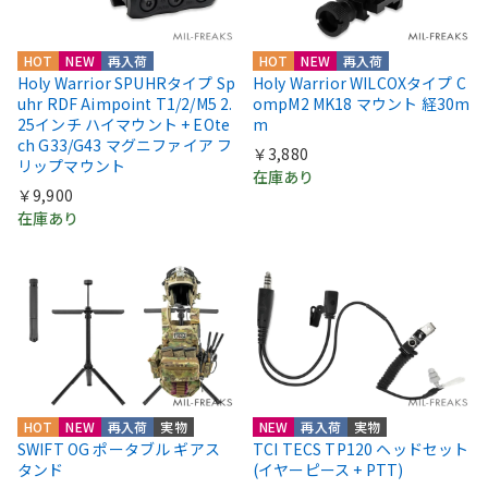
HOT
NEW
再入荷
HOT
NEW
再入荷
Holy Warrior SPUHRタイプ Sp
Holy Warrior WILCOXタイプ C
uhr RDF Aimpoint T1/2/M5 2.
ompM2 MK18 マウント 経30m
25インチ ハイマウント + EOte
m
ch G33/G43 マグニファイア フ
￥3,880
リップマウント
在庫あり
￥9,900
在庫あり
HOT
NEW
再入荷
実物
NEW
再入荷
実物
SWIFT OG ポータブル ギアス
TCI TECS TP120 ヘッドセット
タンド
(イヤーピース + PTT)