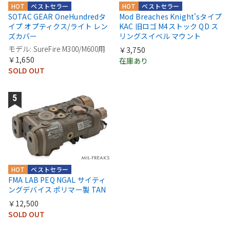
HOT
ベストセラー
HOT
ベストセラー
SOTAC GEAR OneHundredタ
Mod Breaches Knight'sタイプ
イプ オプティクス/ライト レン
KAC 旧ロゴ M4ストック QD ス
ズカバー
リングスイベル マウント
モデル: SureFire M300/M600用
￥3,750
￥1,650
在庫あり
SOLD OUT
HOT
ベストセラー
FMA LAB PEQ NGAL サイティ
ングデバイス ポリマー製 TAN
￥12,500
SOLD OUT