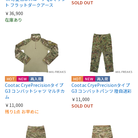
SOLD OUT
ト フラットダークアース
￥36,900
在庫あり
HOT
NEW
再入荷
HOT
NEW
再入荷
Cootac CryePrecisionタイプ
Cootac CryePrecisionタイプ
G3 コンバットシャツ マルチカ
G3 コンバットパンツ 陸自迷彩
ム
￥11,000
￥11,000
SOLD OUT
残り1点 お早めに