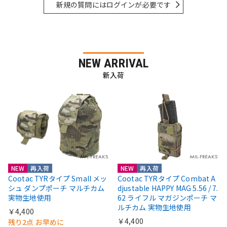
新規の質問にはログインが必要です
NEW ARRIVAL
新入荷
NEW
再入荷
NEW
再入荷
Cootac TYRタイプ Small メッ
Cootac TYRタイプ Combat A
シュ ダンプポーチ マルチカム
djustable HAPPY MAG 5.56 / 7.
実物生地使用
62 ライフル マガジンポーチ マ
ルチカム 実物生地使用
￥4,400
￥4,400
残り2点 お早めに