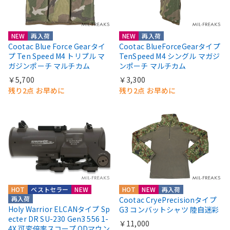
NEW
再入荷
NEW
再入荷
Cootac Blue Force Gearタイ
Cootac BlueForceGearタイプ
プ Ten Speed M4 トリプル マ
TenSpeed M4 シングル マガジ
ガジンポーチ マルチカム
ンポーチ マルチカム
￥5,700
￥3,300
残り2点 お早めに
残り2点 お早めに
HOT
ベストセラー
NEW
HOT
NEW
再入荷
再入荷
Cootac CryePrecisionタイプ
Holy Warrior ELCANタイプ Sp
G3 コンバットシャツ 陸自迷彩
ecter DR SU-230 Gen3 556 1-
￥11,000
4X 可変倍率スコープ QDマウン