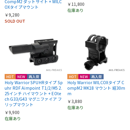
CompM2 ダットサイト + WILC
￥11,800
OXタイプマウント
在庫あり
￥9,280
SOLD OUT
HOT
NEW
再入荷
HOT
NEW
再入荷
Holy Warrior SPUHRタイプ Sp
Holy Warrior WILCOXタイプ C
uhr RDF Aimpoint T1/2/M5 2.
ompM2 MK18 マウント 経30m
25インチ ハイマウント + EOte
m
ch G33/G43 マグニファイア フ
￥3,880
リップマウント
在庫あり
￥9,900
在庫あり