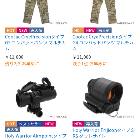
HOT
NEW
再入荷
HOT
NEW
再入荷
Cootac CryePrecisionタイプ
Cootac CryePrecisionタイプ
G3 コンバットパンツ マルチカ
G4 コンバットパンツ マルチカ
ム
ム
￥11,000
￥11,000
残り2点 お早めに
残り1点 お早めに
HOT
ベストセラー
NEW
NEW
再入荷
再入荷
Holy Warrior Trijiconタイプ S
Holy Warrior Aimpointタイプ
RS ダットサイト