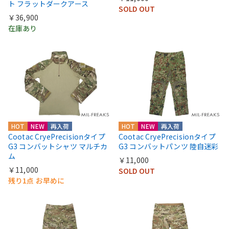
ト フラットダークアース
SOLD OUT
￥36,900
在庫あり
HOT
NEW
再入荷
HOT
NEW
再入荷
Cootac CryePrecisionタイプ
Cootac CryePrecisionタイプ
G3 コンバットシャツ マルチカ
G3 コンバットパンツ 陸自迷彩
ム
￥11,000
￥11,000
SOLD OUT
残り1点 お早めに