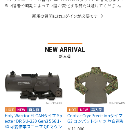
※回答者や時期によって回答が変化する質問は避けてください。
新規の質問にはログインが必要です
NEW ARRIVAL
新入荷
HOT
NEW
再入荷
HOT
NEW
再入荷
Holy Warrior ELCANタイプ Sp
Cootac CryePrecisionタイプ
ecter DR SU-230 Gen3 556 1-
G3 コンバットシャツ 陸自迷彩
4X 可変倍率スコープ QDマウン
￥11,000