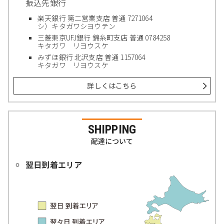
振込先銀行
楽天銀行 第二営業支店 普通 7271064
シ）キタガワシヨウテン
三菱東京UFJ銀行 錦糸町支店 普通 0784258
キタガワ リヨウスケ
みずほ銀行 北沢支店 普通 1157064
キタガワ リヨウスケ
詳しくはこちら
SHIPPING
配達について
翌日到着エリア