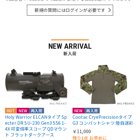
新規の質問にはログインが必要です
NEW ARRIVAL
新入荷
HOT
NEW
再入荷
NEW
再入荷
Holy Warrior ELCANタイプ Sp
Cootac CryePrecisionタイプ
ecter DR SU-230 Gen3 556 1-
G3 コンバットシャツ 陸自迷彩
4X 可変倍率スコープ QDマウン
￥11,000
ト フラットダークアース
残り1点 お早めに