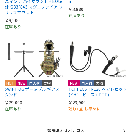
25インチ ハイマウント + EOte
m
ch G33/G43 マグニファイア フ
￥3,880
リップマウント
在庫あり
￥9,900
在庫あり
HOT
NEW
再入荷
実物
NEW
再入荷
実物
SWIFT OG ポータブル ギアス
TCI TECS TP120 ヘッドセット
タンド
(イヤーピース + PTT)
￥29,000
￥29,900
在庫あり
残り1点 お早めに
新商品をすべて見る