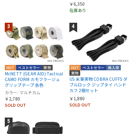
￥6,350
在庫あり
HOT
ベストセラー
実物
HOT
ベストセラー
再入荷
実物
McNETT (GEAR AID) Tactical
US 米軍実物 COBRA CUFFS ダ
CAMO FORM カモフラージュ
ブルロック ジップタイ ハンド
グリップテープ 各色
カフ 2個セット
カラー: マルチカム
￥1,880
￥2,780
SOLD OUT
SOLD OUT