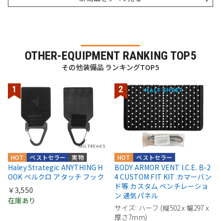
OTHER-EQUIPMENT RANKING TOP5
その他装備品 ランキングTOP5
HOT
ベストセラー
実物
HOT
ベストセラー
Haley Strategic ANYTHING H
BODY ARMOR VENT I.C.E. B-2
OOK ベルクロ アタッチ フック
4 CUSTOM FIT KIT カマーバン
ド等 カスタム ベンチレーショ
￥3,550
ン 通気パネル
在庫あり
サイズ: ハーフ (縦502 x 幅297 x
厚さ7mm)