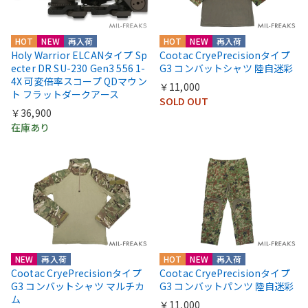
HOT
NEW
再入荷
HOT
NEW
再入荷
Holy Warrior ELCANタイプ Sp
Cootac CryePrecisionタイプ
ecter DR SU-230 Gen3 556 1-
G3 コンバットシャツ 陸自迷彩
4X 可変倍率スコープ QDマウン
￥11,000
ト フラットダークアース
SOLD OUT
￥36,900
在庫あり
NEW
再入荷
HOT
NEW
再入荷
Cootac CryePrecisionタイプ
Cootac CryePrecisionタイプ
G3 コンバットシャツ マルチカ
G3 コンバットパンツ 陸自迷彩
ム
￥11,000