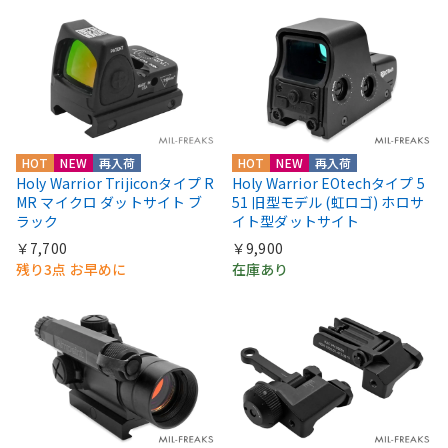
HOT
NEW
再入荷
HOT
NEW
再入荷
Holy Warrior Trijiconタイプ R
Holy Warrior EOtechタイプ 5
MR マイクロ ダットサイト ブ
51 旧型モデル (虹ロゴ) ホロサ
ラック
イト型ダットサイト
￥7,700
￥9,900
残り3点 お早めに
在庫あり