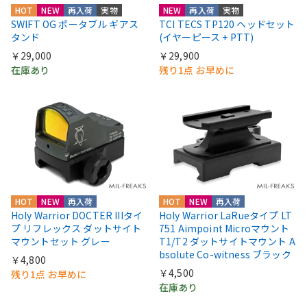
HOT
NEW
再入荷
実物
NEW
再入荷
実物
SWIFT OG ポータブル ギアス
TCI TECS TP120 ヘッドセット
タンド
(イヤーピース + PTT)
￥29,000
￥29,900
在庫あり
残り1点 お早めに
HOT
NEW
再入荷
HOT
NEW
再入荷
Holy Warrior DOCTER IIIタイ
Holy Warrior LaRueタイプ LT
プ リフレックス ダットサイト
751 Aimpoint Microマウント
マウントセット グレー
T1/T2 ダットサイトマウント A
bsolute Co-witness ブラック
￥4,800
￥4,500
残り1点 お早めに
在庫あり