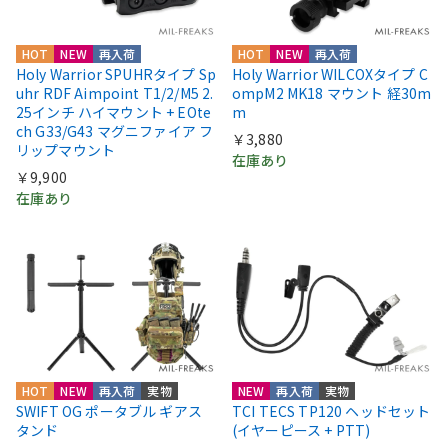
HOT
NEW
再入荷
HOT
NEW
再入荷
Holy Warrior SPUHRタイプ Sp
Holy Warrior WILCOXタイプ C
uhr RDF Aimpoint T1/2/M5 2.
ompM2 MK18 マウント 経30m
25インチ ハイマウント + EOte
m
ch G33/G43 マグニファイア フ
￥3,880
リップマウント
在庫あり
￥9,900
在庫あり
HOT
NEW
再入荷
実物
NEW
再入荷
実物
SWIFT OG ポータブル ギアス
TCI TECS TP120 ヘッドセット
タンド
(イヤーピース + PTT)