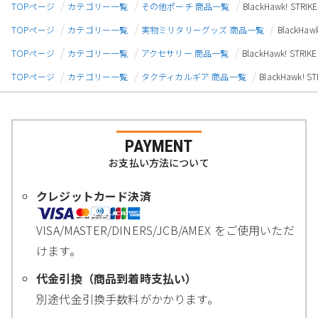
TOPページ
カテゴリー一覧
その他ポーチ 商品一覧
BlackHawk! STR
TOPページ
カテゴリー一覧
実物ミリタリーグッズ 商品一覧
BlackHa
TOPページ
カテゴリー一覧
アクセサリー 商品一覧
BlackHawk! STR
TOPページ
カテゴリー一覧
タクティカルギア 商品一覧
BlackHawk!
PAYMENT
お支払い方法について
クレジットカード決済
VISA/MASTER/DINERS/JCB/AMEX をご使用いただ
けます。
代金引換（商品到着時支払い）
別途代金引換手数料がかかります。