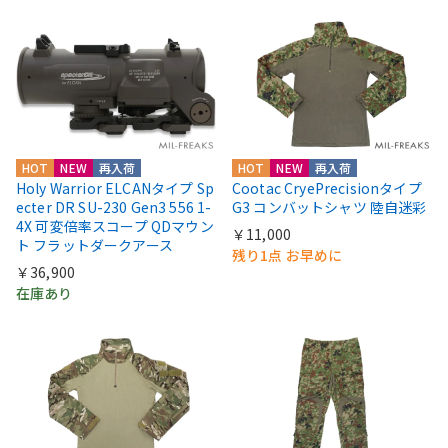
HOT
NEW
再入荷
HOT
NEW
再入荷
Holy Warrior ELCANタイプ Sp
Cootac CryePrecisionタイプ
ecter DR SU-230 Gen3 556 1-
G3 コンバットシャツ 陸自迷彩
4X 可変倍率スコープ QDマウン
￥11,000
ト フラットダークアース
残り1点 お早めに
￥36,900
在庫あり