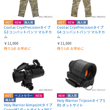
HOT
NEW
再入荷
HOT
NEW
再入荷
Cootac CryePrecisionタイプ
Cootac CryePrecisionタイプ
G3 コンバットパンツ マルチカ
G4 コンバットパンツ マルチカ
ム
ム
￥11,000
￥11,000
残り2点 お早めに
残り1点 お早めに
HOT
ベストセラー
NEW
NEW
再入荷
再入荷
Holy Warrior Trijiconタイプ S
Holy Warrior Aimpointタイプ
RS ダットサイト
CompM2 ダットサイト + WILC