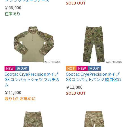
ト フラットダークアース
SOLD OUT
￥36,900
在庫あり
NEW
再入荷
HOT
NEW
再入荷
Cootac CryePrecisionタイプ
Cootac CryePrecisionタイプ
G3 コンバットシャツ マルチカ
G3 コンバットパンツ 陸自迷彩
ム
￥11,000
￥11,000
SOLD OUT
残り1点 お早めに