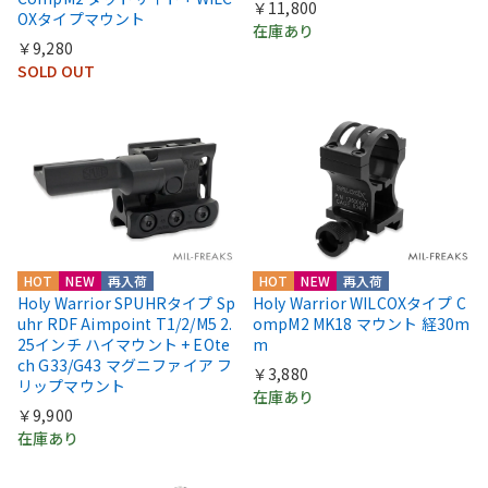
￥11,800
OXタイプマウント
在庫あり
￥9,280
SOLD OUT
HOT
NEW
再入荷
HOT
NEW
再入荷
Holy Warrior SPUHRタイプ Sp
Holy Warrior WILCOXタイプ C
uhr RDF Aimpoint T1/2/M5 2.
ompM2 MK18 マウント 経30m
25インチ ハイマウント + EOte
m
ch G33/G43 マグニファイア フ
￥3,880
リップマウント
在庫あり
￥9,900
在庫あり