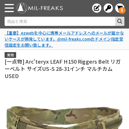
0
商品を検索
【重要】ezwebを中心に携帯メールアドレスへのメールが届かな
いケースが頻発しています。@mil-freaks.comのドメイン指定受
信設定をお願い致します。
実物
[一点物] Arc'teryx LEAF H150 Riggers Belt リガ
ーベルト サイズUS-S 28-31インチ マルチカム
USED