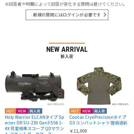
※回答者や時期によって回答が変化する質問は避けてください。
新規の質問にはログインが必要です
NEW ARRIVAL
新入荷
HOT
NEW
再入荷
HOT
NEW
再入荷
Holy Warrior ELCANタイプ Sp
Cootac CryePrecisionタイプ
ecter DR SU-230 Gen3 556 1-
G3 コンバットシャツ 陸自迷彩
4X 可変倍率スコープ QDマウン
￥11,000