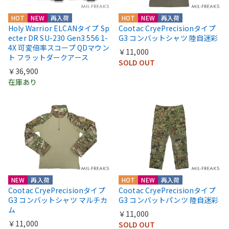
HOT
NEW
再入荷
HOT
NEW
再入荷
Holy Warrior ELCANタイプ Sp
Cootac CryePrecisionタイプ
ecter DR SU-230 Gen3 556 1-
G3 コンバットシャツ 陸自迷彩
4X 可変倍率スコープ QDマウン
￥11,000
ト フラットダークアース
SOLD OUT
￥36,900
在庫あり
NEW
再入荷
HOT
NEW
再入荷
Cootac CryePrecisionタイプ
Cootac CryePrecisionタイプ
G3 コンバットシャツ マルチカ
G3 コンバットパンツ 陸自迷彩
ム
￥11,000
￥11,000
SOLD OUT