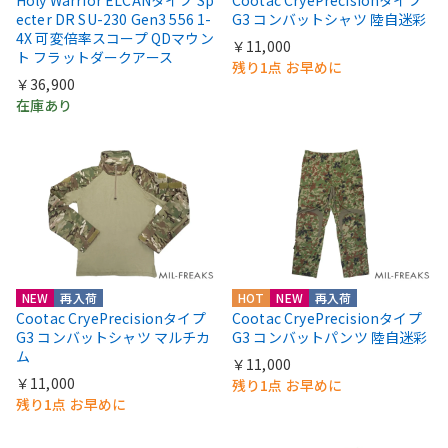
Holy Warrior ELCANタイプ Sp
Cootac CryePrecisionタイプ
ecter DR SU-230 Gen3 556 1-
G3 コンバットシャツ 陸自迷彩
4X 可変倍率スコープ QDマウン
￥11,000
ト フラットダークアース
残り1点 お早めに
￥36,900
在庫あり
NEW
再入荷
HOT
NEW
再入荷
Cootac CryePrecisionタイプ
Cootac CryePrecisionタイプ
G3 コンバットシャツ マルチカ
G3 コンバットパンツ 陸自迷彩
ム
￥11,000
￥11,000
残り1点 お早めに
残り1点 お早めに