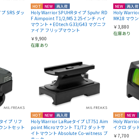
HOT
NEW
再入荷
NEW
再入荷
nタイプ SRS ダッ
Holy Warrior SPUHRタイプ Spuhr RD
Holy Warr
F Aimpoint T1/2/M5 2.25インチ ハイ
MK18 マウ
マウント + EOtech G33/G43 マグニフ
￥3,880
ァイア フリップマウント
在庫あり
￥9,900
在庫あり
HOT
NEW
再入荷
HOT
NEW
IIIタイプ リフ
Holy Warrior LaRueタイプ LT751 Aim
Holy Warri
マウントセット
point Microマウント T1/T2 ダットサ
イクロ ダッ
イトマウント Absolute Co-witness ブ
￥7,700
ラック