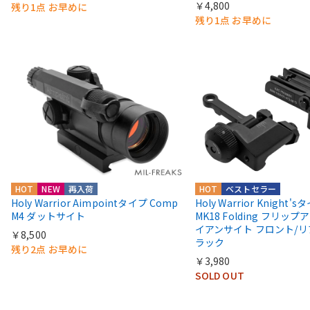
￥4,800
残り1点 お早めに
残り1点 お早めに
HOT
NEW
再入荷
HOT
ベストセラー
Holy Warrior Aimpointタイプ Comp
Holy Warrior Knight's
M4 ダットサイト
MK18 Folding フリップア
イアンサイト フロント/リ
￥8,500
ラック
残り2点 お早めに
￥3,980
SOLD OUT