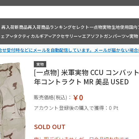
・再入荷
新商品
再入荷商品
ランキング
セレクト一点物
実物生地使用
国内
ウェア
タクティカルギア
アクセサリー
エアソフトガンパーツ
実物
問合せ受付時などにメールを自動配信しています。メールが届かない場合
実物
[一点物] 米軍実物 CCU コンバッ
年コントラクト MR 美品 USED
￥0
販売価格(税込)：
アカウント登録後の購入で獲得：
0 Pt
SOLD OUT