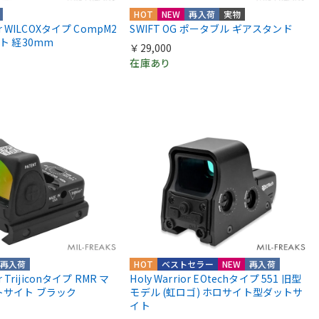
HOT
NEW
再入荷
実物
ior WILCOXタイプ CompM2
SWIFT OG ポータブル ギアスタンド
ント 経30mm
￥29,000
在庫あり
再入荷
HOT
ベストセラー
NEW
再入荷
or Trijiconタイプ RMR マ
Holy Warrior EOtechタイプ 551 旧型
トサイト ブラック
モデル (虹ロゴ) ホロサイト型ダットサ
イト