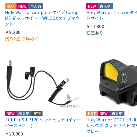
HOT
NEW
再入荷
NEW
再入荷
Holy Warrior Aimpointタイプ Comp
Holy Warrior Trijico
M2 ダットサイト + WILCOXタイプマウ
トサイト
ント
￥11,800
￥9,280
在庫あり
残り2点 お早めに
NEW
再入荷
実物
HOT
NEW
再入荷
TCI TECS TP120 ヘッドセット (イヤー
Holy Warrior DOCTER 
ピース + PTT)
レックス ダットサイト 
グレー
￥29,900