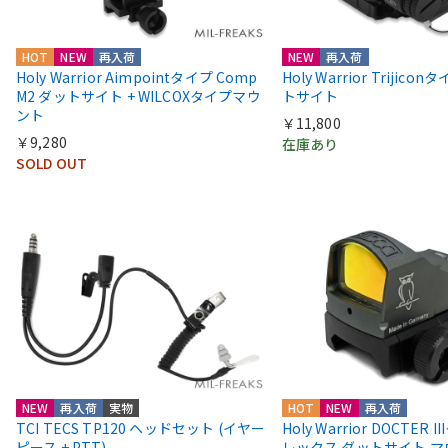
HOT
NEW
再入荷
NEW
再入荷
Holy Warrior Aimpointタイプ Comp
Holy Warrior Trijico
M2 ダットサイト + WILCOXタイプマウ
トサイト
ント
￥11,800
￥9,280
在庫あり
SOLD OUT
NEW
再入荷
実物
HOT
NEW
再入荷
TCI TECS TP120 ヘッドセット (イヤー
Holy Warrior DOCTER 
ピース + PTT)
レックス ダットサイト 