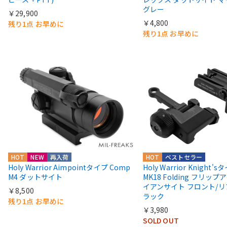
グレー
￥29,900
￥4,800
残り1点 お早めに
残り1点 お早めに
HOT
NEW
再入荷
HOT
ベストセラー
Holy Warrior Aimpointタイプ Comp
Holy Warrior Knight's
M4 ダットサイト
MK18 Folding フリップア
イアンサイト フロント/リ
￥8,500
ラック
残り1点 お早めに
￥3,980
SOLD OUT