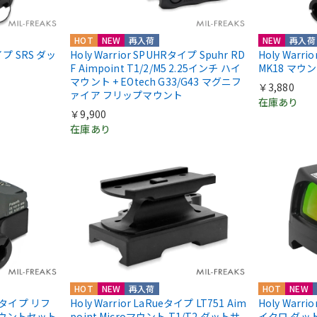
HOT
NEW
再入荷
NEW
再入荷
nタイプ SRS ダッ
Holy Warrior SPUHRタイプ Spuhr RD
Holy Warr
F Aimpoint T1/2/M5 2.25インチ ハイ
MK18 マウ
マウント + EOtech G33/G43 マグニフ
￥3,880
ァイア フリップマウント
在庫あり
￥9,900
在庫あり
HOT
NEW
再入荷
HOT
NEW
IIIタイプ リフ
Holy Warrior LaRueタイプ LT751 Aim
Holy Warri
マウントセット
point Microマウント T1/T2 ダットサ
イクロ ダッ