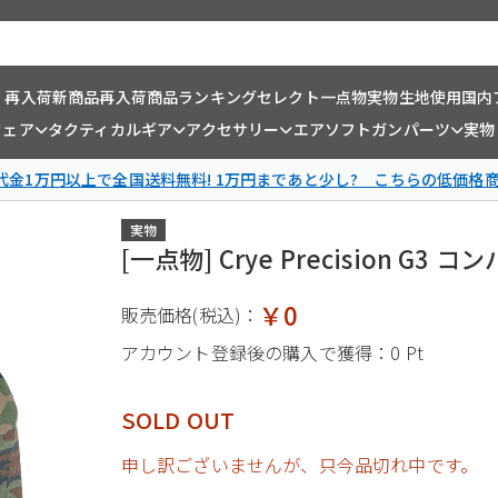
・再入荷
新商品
再入荷商品
ランキング
セレクト一点物
実物生地使用
国内
ウェア
タクティカルギア
アクセサリー
エアソフトガンパーツ
実物
金1万円以上で全国送料無料! 1万円まであと少し? こちらの低価格
実物
[一点物] Crye Precision G3
￥0
販売価格(税込)：
アカウント登録後の購入で獲得：
0 Pt
SOLD OUT
申し訳ございませんが、只今品切れ中です。