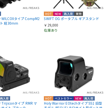
HOT
NEW
再入荷
実物
ior WILCOXタイプ CompM2
SWIFT OG ポータブル ギアスタンド
ント 経30mm
￥29,000
在庫あり
再入荷
HOT
ベストセラー
NEW
再入荷
or Trijiconタイプ RMR マ
Holy Warrior EOtechタイプ 551 旧型
トサイト ブラック
モデル (虹ロゴ) ホロサイト型ダットサ