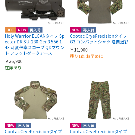
HOT
NEW
再入荷
NEW
再入荷
Holy Warrior ELCANタイプ Sp
Cootac CryePrecisionタイプ
ecter DR SU-230 Gen3 556 1-
G3 コンバットシャツ 陸自迷彩
4X 可変倍率スコープ QDマウン
￥11,000
ト フラットダークアース
残り1点 お早めに
￥36,900
在庫あり
NEW
再入荷
NEW
再入荷
Cootac CryePrecisionタイプ
Cootac CryePrecisionタイプ