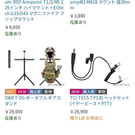
uhr RDF Aimpoint T1/2/M5 2.
ompM2 MK18 マウント 経30m
25インチ ハイマウント + EOte
m
ch G33/G43 マグニファイア フ
￥3,880
リップマウント
在庫あり
￥9,900
在庫あり
HOT
NEW
再入荷
実物
NEW
再入荷
実物
SWIFT OG ポータブル ギアス
TCI TECS TP120 ヘッドセット
タンド
(イヤーピース + PTT)
￥29,000
￥29,900
在庫あり
残り1点 お早めに