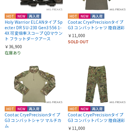
HOT
NEW
再入荷
HOT
NEW
再入荷
Holy Warrior ELCANタイプ Sp
Cootac CryePrecisionタイプ
ecter DR SU-230 Gen3 556 1-
G3 コンバットシャツ 陸自迷彩
4X 可変倍率スコープ QDマウン
￥11,000
ト フラットダークアース
SOLD OUT
￥36,900
在庫あり
HOT
NEW
再入荷
HOT
NEW
再入荷
Cootac CryePrecisionタイプ
Cootac CryePrecisionタイプ
G3 コンバットシャツ マルチカ
G3 コンバットパンツ 陸自迷彩
ム
￥11,000