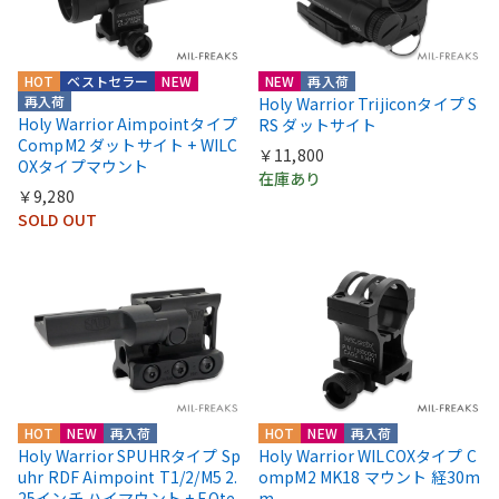
HOT
ベストセラー
NEW
NEW
再入荷
再入荷
Holy Warrior Trijiconタイプ S
Holy Warrior Aimpointタイプ
RS ダットサイト
CompM2 ダットサイト + WILC
￥11,800
OXタイプマウント
在庫あり
￥9,280
SOLD OUT
HOT
NEW
再入荷
HOT
NEW
再入荷
Holy Warrior SPUHRタイプ Sp
Holy Warrior WILCOXタイプ C
uhr RDF Aimpoint T1/2/M5 2.
ompM2 MK18 マウント 経30m
25インチ ハイマウント + EOte
m