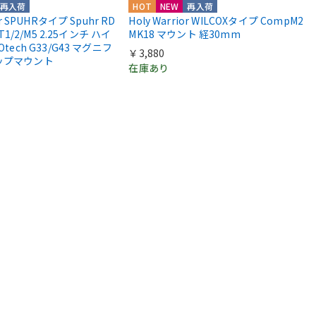
再入荷
HOT
NEW
再入荷
or SPUHRタイプ Spuhr RD
Holy Warrior WILCOXタイプ CompM2
 T1/2/M5 2.25インチ ハイ
MK18 マウント 経30mm
Otech G33/G43 マグニフ
￥3,880
ップマウント
在庫あり