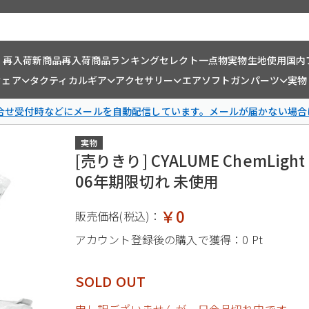
・再入荷
新商品
再入荷商品
ランキング
セレクト一点物
実物生地使用
国内
ウェア
タクティカルギア
アクセサリー
エアソフトガンパーツ
実物
問合せ受付時などにメールを自動配信しています。メールが届かない場合
実物
[売りきり] CYALUME ChemLig
06年期限切れ 未使用
￥0
販売価格(税込)：
アカウント登録後の購入で獲得：
0 Pt
SOLD OUT