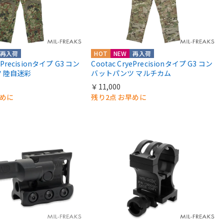
再入荷
HOT
NEW
再入荷
yePrecisionタイプ G3 コン
Cootac CryePrecisionタイプ G3 コン
 陸自迷彩
バットパンツ マルチカム
￥11,000
早めに
残り2点 お早めに