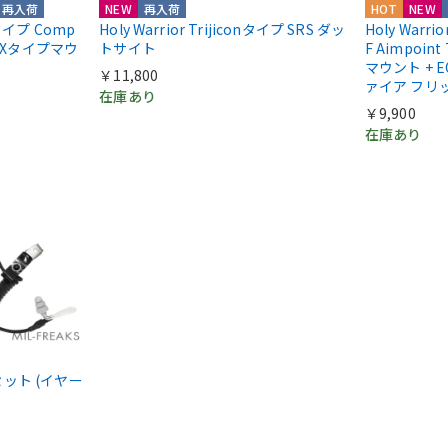
再入荷
NEW
再入荷
HOT
NEW
ntタイプ Comp
Holy Warrior Trijiconタイプ SRS ダッ
Holy Warri
COXタイプマウ
トサイト
F Aimpoint
マウント + E
￥11,800
ァイア フリ
在庫あり
￥9,900
在庫あり
ドセット (イヤー