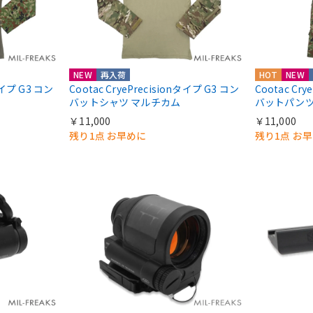
NEW
再入荷
HOT
NEW
nタイプ G3 コン
Cootac CryePrecisionタイプ G3 コン
Cootac Cr
バットシャツ マルチカム
バットパンツ
￥11,000
￥11,000
残り1点 お早めに
残り1点 お