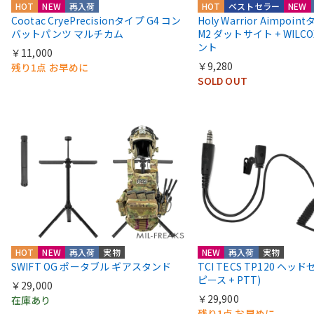
HOT
NEW
再入荷
HOT
ベストセラー
NEW
Cootac CryePrecisionタイプ G4 コン
Holy Warrior Aimpoi
バットパンツ マルチカム
M2 ダットサイト + WIL
ント
￥11,000
￥9,280
残り1点 お早めに
SOLD OUT
HOT
NEW
再入荷
実物
NEW
再入荷
実物
SWIFT OG ポータブル ギアスタンド
TCI TECS TP120 ヘッ
ピース + PTT)
￥29,000
￥29,900
在庫あり
残り1点 お早めに