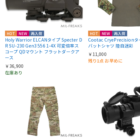
HOT
NEW
再入荷
HOT
NEW
再入荷
Holy Warrior ELCANタイプ Specter D
Cootac CryePrecisio
R SU-230 Gen3 556 1-4X 可変倍率ス
バットシャツ 陸自迷彩
コープ QDマウント フラットダークア
￥11,000
ース
残り1点 お早めに
￥36,900
在庫あり