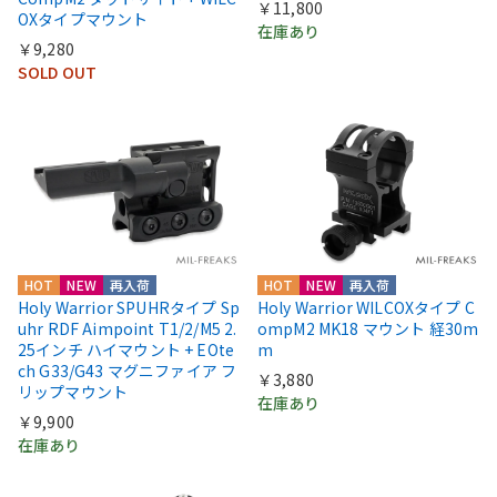
￥11,800
OXタイプマウント
在庫あり
￥9,280
SOLD OUT
HOT
NEW
再入荷
HOT
NEW
再入荷
Holy Warrior SPUHRタイプ Sp
Holy Warrior WILCOXタイプ C
uhr RDF Aimpoint T1/2/M5 2.
ompM2 MK18 マウント 経30m
25インチ ハイマウント + EOte
m
ch G33/G43 マグニファイア フ
￥3,880
リップマウント
在庫あり
￥9,900
在庫あり