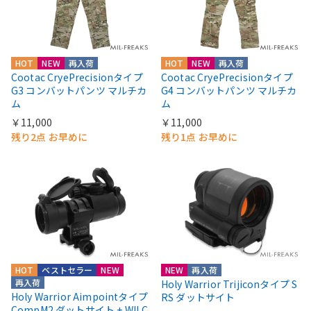
HOT
NEW
再入荷
HOT
NEW
再入荷
Cootac CryePrecisionタイプ
Cootac CryePrecisionタイプ
G3 コンバットパンツ マルチカ
G4 コンバットパンツ マルチカ
ム
ム
￥11,000
￥11,000
残り2点 お早めに
残り1点 お早めに
HOT
ベストセラー
NEW
NEW
再入荷
再入荷
Holy Warrior Trijiconタイプ S
Holy Warrior Aimpointタイプ
RS ダットサイト
CompM2 ダットサイト + WILC