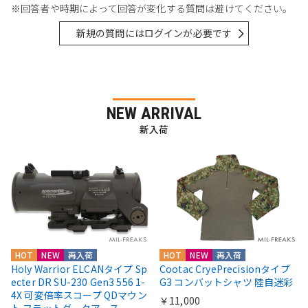
※回答者や時期によって回答が変化する質問は避けてください。
新規の質問にはログインが必要です
NEW ARRIVAL
新入荷
HOT
NEW
再入荷
HOT
NEW
再入荷
Holy Warrior ELCANタイプ Sp
Cootac CryePrecisionタイプ
ecter DR SU-230 Gen3 556 1-
G3 コンバットシャツ 陸自迷彩
4X 可変倍率スコープ QDマウン
￥11,000
ト フラットダークアース