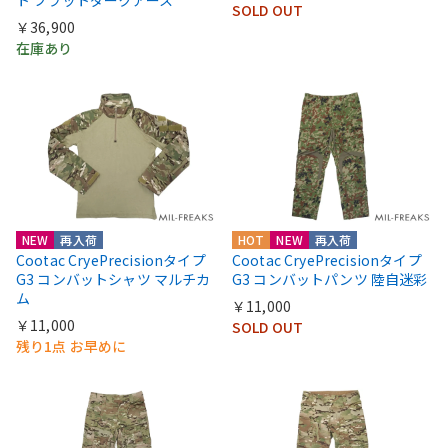
SOLD OUT
￥36,900
在庫あり
NEW
再入荷
HOT
NEW
再入荷
Cootac CryePrecisionタイプ
Cootac CryePrecisionタイプ
G3 コンバットシャツ マルチカ
G3 コンバットパンツ 陸自迷彩
ム
￥11,000
￥11,000
SOLD OUT
残り1点 お早めに