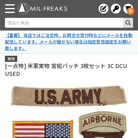
0
商品を検索
【重要】 当店ではご注文時、お問合せ受付時などにメールを自動
配信しています。メールが届かない場合は指定受信設定をお願い
致します。
実物
[一点物] 米軍実物 官給パッチ 3枚セット 3C DCU
USED