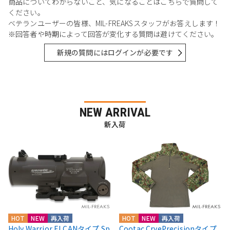
商品についてわからないこと、気になることはこちらで質問して
ください。
ベテランユーザーの皆様、MIL-FREAKSスタッフがお答えします！
※回答者や時期によって回答が変化する質問は避けてください。
新規の質問にはログインが必要です
NEW ARRIVAL
新入荷
HOT
NEW
再入荷
HOT
NEW
再入荷
Holy Warrior ELCANタイプ Sp
Cootac CryePrecisionタイプ