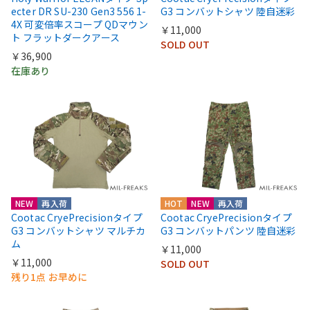
ecter DR SU-230 Gen3 556 1-
G3 コンバットシャツ 陸自迷彩
4X 可変倍率スコープ QDマウン
￥11,000
ト フラットダークアース
SOLD OUT
￥36,900
在庫あり
NEW
再入荷
HOT
NEW
再入荷
Cootac CryePrecisionタイプ
Cootac CryePrecisionタイプ
G3 コンバットシャツ マルチカ
G3 コンバットパンツ 陸自迷彩
ム
￥11,000
￥11,000
SOLD OUT
残り1点 お早めに