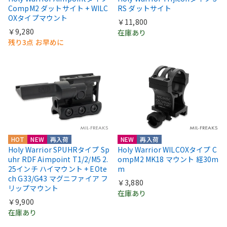
CompM2 ダットサイト + WILC
RS ダットサイト
OXタイプマウント
￥11,800
￥9,280
在庫あり
残り3点 お早めに
HOT
NEW
再入荷
NEW
再入荷
Holy Warrior SPUHRタイプ Sp
Holy Warrior WILCOXタイプ C
uhr RDF Aimpoint T1/2/M5 2.
ompM2 MK18 マウント 経30m
25インチ ハイマウント + EOte
m
ch G33/G43 マグニファイア フ
￥3,880
リップマウント
在庫あり
￥9,900
在庫あり