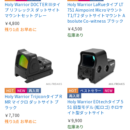
Holy Warrior DOCTER IIIタイ
Holy Warrior LaRueタイプ LT
プ リフレックス ダットサイト
751 Aimpoint Microマウント
マウントセット グレー
T1/T2 ダットサイトマウント A
bsolute Co-witness ブラック
￥4,800
￥4,500
残り1点 お早めに
在庫あり
HOT
NEW
再入荷
HOT
ベストセラー
NEW
再入荷
Holy Warrior Trijiconタイプ R
Holy Warrior EOtechタイプ 5
MR マイクロ ダットサイト ブ
51 旧型モデル (虹ロゴ) ホロサ
ラック
イト型ダットサイト
￥7,700
￥9,900
残り3点 お早めに
在庫あり