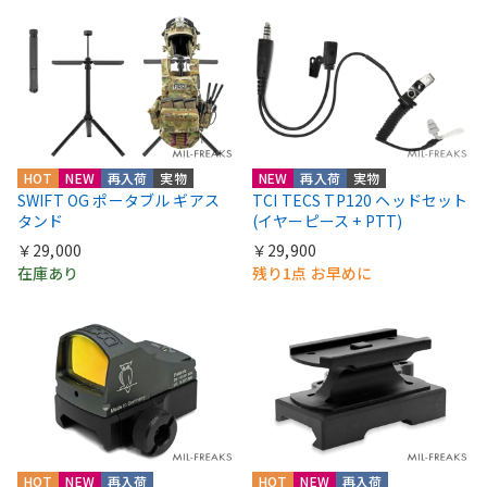
HOT
NEW
再入荷
実物
NEW
再入荷
実物
SWIFT OG ポータブル ギアス
TCI TECS TP120 ヘッドセット
タンド
(イヤーピース + PTT)
￥29,000
￥29,900
在庫あり
残り1点 お早めに
HOT
NEW
再入荷
HOT
NEW
再入荷