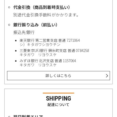
代金引換（商品到着時支払い）
別途代金引換手数料がかかります。
銀行振り込み（前払い）
振込先銀行
楽天銀行 第二営業支店 普通 7271064
シ）キタガワシヨウテン
三菱東京UFJ銀行 錦糸町支店 普通 0784258
キタガワ リヨウスケ
みずほ銀行 北沢支店 普通 1157064
キタガワ リヨウスケ
詳しくはこちら
SHIPPING
配達について
翌日到着エリア